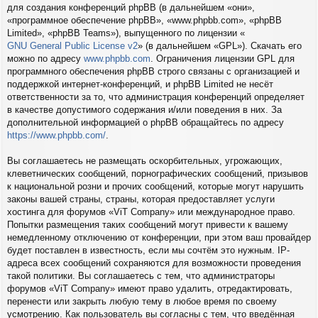
для создания конференций phpBB (в дальнейшем «они»,
«программное обеспечение phpBB», «www.phpbb.com», «phpBB
Limited», «phpBB Teams»), выпущенного по лицензии «
GNU General Public License v2
» (в дальнейшем «GPL»). Скачать его
можно по адресу
www.phpbb.com
. Ограничения лицензии GPL для
программного обеспечения phpBB строго связаны с организацией и
поддержкой интернет-конференций, и phpBB Limited не несёт
ответственности за то, что администрация конференций определяет
в качестве допустимого содержания и/или поведения в них. За
дополнительной информацией о phpBB обращайтесь по адресу
https://www.phpbb.com/
.
Вы соглашаетесь не размещать оскорбительных, угрожающих,
клеветнических сообщений, порнографических сообщений, призывов
к национальной розни и прочих сообщений, которые могут нарушить
законы вашей страны, страны, которая предоставляет услуги
хостинга для форумов «ViT Company» или международное право.
Попытки размещения таких сообщений могут привести к вашему
немедленному отключению от конференции, при этом ваш провайдер
будет поставлен в известность, если мы сочтём это нужным. IP-
адреса всех сообщений сохраняются для возможности проведения
такой политики. Вы соглашаетесь с тем, что администраторы
форумов «ViT Company» имеют право удалить, отредактировать,
перенести или закрыть любую тему в любое время по своему
усмотрению. Как пользователь вы согласны с тем, что введённая