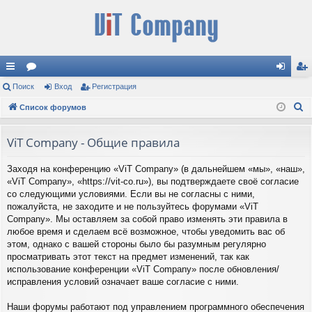
с
Поиск
ор
Вход
Регистрация
хо
ег
П
ы
Список форумов
ум
д
ис
о
лк
ы
тр
и
ViT Company - Общие правила
и
ац
с
Заходя на конференцию «ViT Company» (в дальнейшем «мы», «наш»,
к
ия
«ViT Company», «https://vit-co.ru»), вы подтверждаете своё согласие
со следующими условиями. Если вы не согласны с ними,
пожалуйста, не заходите и не пользуйтесь форумами «ViT
Company». Мы оставляем за собой право изменять эти правила в
любое время и сделаем всё возможное, чтобы уведомить вас об
этом, однако с вашей стороны было бы разумным регулярно
просматривать этот текст на предмет изменений, так как
использование конференции «ViT Company» после обновления/
исправления условий означает ваше согласие с ними.
Наши форумы работают под управлением программного обеспечения