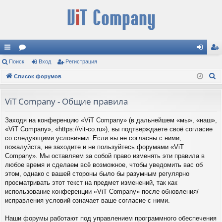
с
Поиск
ор
Вход
Регистрация
хо
ег
П
ы
Список форумов
ум
д
ис
о
лк
ы
тр
и
ViT Company - Общие правила
и
ац
с
Заходя на конференцию «ViT Company» (в дальнейшем «мы», «наш»,
к
ия
«ViT Company», «https://vit-co.ru»), вы подтверждаете своё согласие
со следующими условиями. Если вы не согласны с ними,
пожалуйста, не заходите и не пользуйтесь форумами «ViT
Company». Мы оставляем за собой право изменять эти правила в
любое время и сделаем всё возможное, чтобы уведомить вас об
этом, однако с вашей стороны было бы разумным регулярно
просматривать этот текст на предмет изменений, так как
использование конференции «ViT Company» после обновления/
исправления условий означает ваше согласие с ними.
Наши форумы работают под управлением программного обеспечения