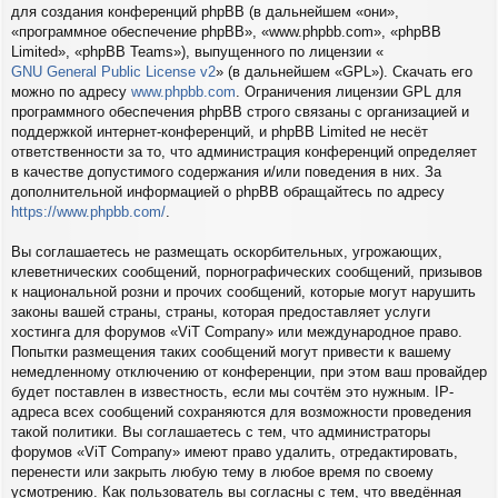
для создания конференций phpBB (в дальнейшем «они»,
«программное обеспечение phpBB», «www.phpbb.com», «phpBB
Limited», «phpBB Teams»), выпущенного по лицензии «
GNU General Public License v2
» (в дальнейшем «GPL»). Скачать его
можно по адресу
www.phpbb.com
. Ограничения лицензии GPL для
программного обеспечения phpBB строго связаны с организацией и
поддержкой интернет-конференций, и phpBB Limited не несёт
ответственности за то, что администрация конференций определяет
в качестве допустимого содержания и/или поведения в них. За
дополнительной информацией о phpBB обращайтесь по адресу
https://www.phpbb.com/
.
Вы соглашаетесь не размещать оскорбительных, угрожающих,
клеветнических сообщений, порнографических сообщений, призывов
к национальной розни и прочих сообщений, которые могут нарушить
законы вашей страны, страны, которая предоставляет услуги
хостинга для форумов «ViT Company» или международное право.
Попытки размещения таких сообщений могут привести к вашему
немедленному отключению от конференции, при этом ваш провайдер
будет поставлен в известность, если мы сочтём это нужным. IP-
адреса всех сообщений сохраняются для возможности проведения
такой политики. Вы соглашаетесь с тем, что администраторы
форумов «ViT Company» имеют право удалить, отредактировать,
перенести или закрыть любую тему в любое время по своему
усмотрению. Как пользователь вы согласны с тем, что введённая