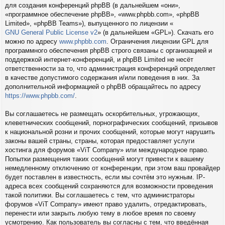
для создания конференций phpBB (в дальнейшем «они»,
«программное обеспечение phpBB», «www.phpbb.com», «phpBB
Limited», «phpBB Teams»), выпущенного по лицензии «
GNU General Public License v2
» (в дальнейшем «GPL»). Скачать его
можно по адресу
www.phpbb.com
. Ограничения лицензии GPL для
программного обеспечения phpBB строго связаны с организацией и
поддержкой интернет-конференций, и phpBB Limited не несёт
ответственности за то, что администрация конференций определяет
в качестве допустимого содержания и/или поведения в них. За
дополнительной информацией о phpBB обращайтесь по адресу
https://www.phpbb.com/
.
Вы соглашаетесь не размещать оскорбительных, угрожающих,
клеветнических сообщений, порнографических сообщений, призывов
к национальной розни и прочих сообщений, которые могут нарушить
законы вашей страны, страны, которая предоставляет услуги
хостинга для форумов «ViT Company» или международное право.
Попытки размещения таких сообщений могут привести к вашему
немедленному отключению от конференции, при этом ваш провайдер
будет поставлен в известность, если мы сочтём это нужным. IP-
адреса всех сообщений сохраняются для возможности проведения
такой политики. Вы соглашаетесь с тем, что администраторы
форумов «ViT Company» имеют право удалить, отредактировать,
перенести или закрыть любую тему в любое время по своему
усмотрению. Как пользователь вы согласны с тем, что введённая