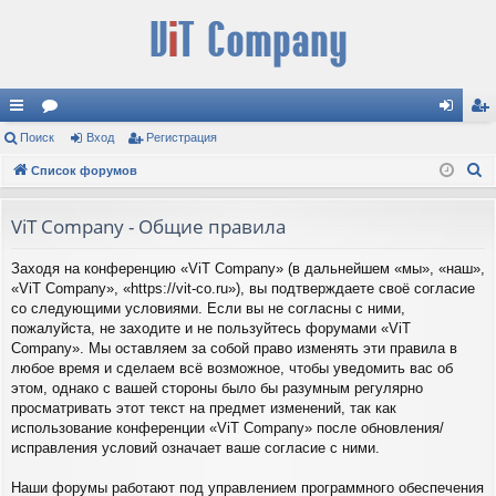
с
Поиск
ор
Вход
Регистрация
хо
ег
П
ы
Список форумов
ум
д
ис
о
лк
ы
тр
и
ViT Company - Общие правила
и
ац
с
Заходя на конференцию «ViT Company» (в дальнейшем «мы», «наш»,
к
ия
«ViT Company», «https://vit-co.ru»), вы подтверждаете своё согласие
со следующими условиями. Если вы не согласны с ними,
пожалуйста, не заходите и не пользуйтесь форумами «ViT
Company». Мы оставляем за собой право изменять эти правила в
любое время и сделаем всё возможное, чтобы уведомить вас об
этом, однако с вашей стороны было бы разумным регулярно
просматривать этот текст на предмет изменений, так как
использование конференции «ViT Company» после обновления/
исправления условий означает ваше согласие с ними.
Наши форумы работают под управлением программного обеспечения