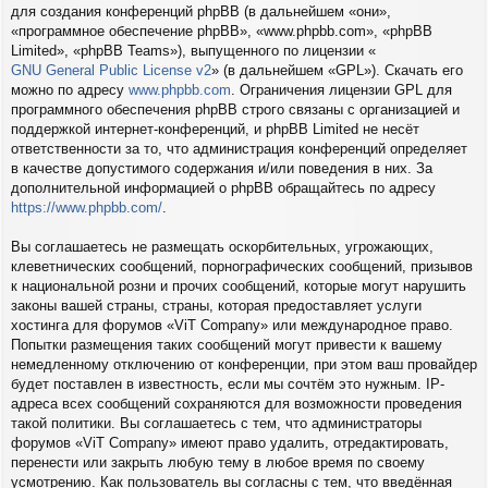
для создания конференций phpBB (в дальнейшем «они»,
«программное обеспечение phpBB», «www.phpbb.com», «phpBB
Limited», «phpBB Teams»), выпущенного по лицензии «
GNU General Public License v2
» (в дальнейшем «GPL»). Скачать его
можно по адресу
www.phpbb.com
. Ограничения лицензии GPL для
программного обеспечения phpBB строго связаны с организацией и
поддержкой интернет-конференций, и phpBB Limited не несёт
ответственности за то, что администрация конференций определяет
в качестве допустимого содержания и/или поведения в них. За
дополнительной информацией о phpBB обращайтесь по адресу
https://www.phpbb.com/
.
Вы соглашаетесь не размещать оскорбительных, угрожающих,
клеветнических сообщений, порнографических сообщений, призывов
к национальной розни и прочих сообщений, которые могут нарушить
законы вашей страны, страны, которая предоставляет услуги
хостинга для форумов «ViT Company» или международное право.
Попытки размещения таких сообщений могут привести к вашему
немедленному отключению от конференции, при этом ваш провайдер
будет поставлен в известность, если мы сочтём это нужным. IP-
адреса всех сообщений сохраняются для возможности проведения
такой политики. Вы соглашаетесь с тем, что администраторы
форумов «ViT Company» имеют право удалить, отредактировать,
перенести или закрыть любую тему в любое время по своему
усмотрению. Как пользователь вы согласны с тем, что введённая