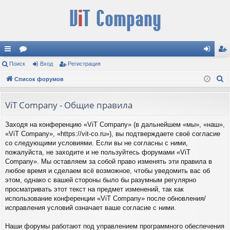
с
Поиск
ор
Вход
Регистрация
хо
ег
П
ы
Список форумов
ум
д
ис
о
лк
ы
тр
и
ViT Company - Общие правила
и
ац
с
Заходя на конференцию «ViT Company» (в дальнейшем «мы», «наш»,
к
ия
«ViT Company», «https://vit-co.ru»), вы подтверждаете своё согласие
со следующими условиями. Если вы не согласны с ними,
пожалуйста, не заходите и не пользуйтесь форумами «ViT
Company». Мы оставляем за собой право изменять эти правила в
любое время и сделаем всё возможное, чтобы уведомить вас об
этом, однако с вашей стороны было бы разумным регулярно
просматривать этот текст на предмет изменений, так как
использование конференции «ViT Company» после обновления/
исправления условий означает ваше согласие с ними.
Наши форумы работают под управлением программного обеспечения