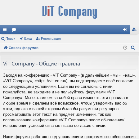
с
Поиск
ор
Вход
Регистрация
хо
ег
П
ы
Список форумов
ум
д
ис
о
лк
ы
тр
и
ViT Company - Общие правила
и
ац
с
Заходя на конференцию «ViT Company» (в дальнейшем «мы», «наш»,
к
ия
«ViT Company», «https://vit-co.ru»), вы подтверждаете своё согласие
со следующими условиями. Если вы не согласны с ними,
пожалуйста, не заходите и не пользуйтесь форумами «ViT
Company». Мы оставляем за собой право изменять эти правила в
любое время и сделаем всё возможное, чтобы уведомить вас об
этом, однако с вашей стороны было бы разумным регулярно
просматривать этот текст на предмет изменений, так как
использование конференции «ViT Company» после обновления/
исправления условий означает ваше согласие с ними.
Наши форумы работают под управлением программного обеспечения