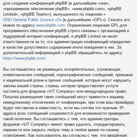
для создания конференций phpBB (в дальнейшем «они»,
«программное обеспечение phpBB», «www.phpbb.com», «phpBB
Limited», «phpBB Teams»), выпущенного по лицензии «
GNU General Public License v2
» (в дальнейшем «GPL»). Скачать его
можно по адресу
www.phpbb.com
. Ограничения лицензии GPL для
программного обеспечения phpBB строго связаны с организацией и
поддержкой интернет-конференций, и phpBB Limited не несёт
ответственности за то, что администрация конференций определяет
в качестве допустимого содержания и/или поведения в них. За
дополнительной информацией о phpBB обращайтесь по адресу
https://www.phpbb.com/
.
Вы соглашаетесь не размещать оскорбительных, угрожающих,
клеветнических сообщений, порнографических сообщений, призывов
к национальной розни и прочих сообщений, которые могут нарушить
законы вашей страны, страны, которая предоставляет услуги
хостинга для форумов «ViT Company» или международное право.
Попытки размещения таких сообщений могут привести к вашему
немедленному отключению от конференции, при этом ваш провайдер
будет поставлен в известность, если мы сочтём это нужным. IP-
адреса всех сообщений сохраняются для возможности проведения
такой политики. Вы соглашаетесь с тем, что администраторы
форумов «ViT Company» имеют право удалить, отредактировать,
перенести или закрыть любую тему в любое время по своему
усмотрению. Как пользователь вы согласны с тем, что введённая