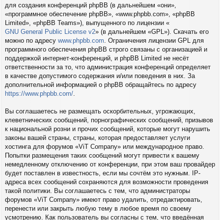
для создания конференций phpBB (в дальнейшем «они»,
«программное обеспечение phpBB», «www.phpbb.com», «phpBB
Limited», «phpBB Teams»), выпущенного по лицензии «
GNU General Public License v2
» (в дальнейшем «GPL»). Скачать его
можно по адресу
www.phpbb.com
. Ограничения лицензии GPL для
программного обеспечения phpBB строго связаны с организацией и
поддержкой интернет-конференций, и phpBB Limited не несёт
ответственности за то, что администрация конференций определяет
в качестве допустимого содержания и/или поведения в них. За
дополнительной информацией о phpBB обращайтесь по адресу
https://www.phpbb.com/
.
Вы соглашаетесь не размещать оскорбительных, угрожающих,
клеветнических сообщений, порнографических сообщений, призывов
к национальной розни и прочих сообщений, которые могут нарушить
законы вашей страны, страны, которая предоставляет услуги
хостинга для форумов «ViT Company» или международное право.
Попытки размещения таких сообщений могут привести к вашему
немедленному отключению от конференции, при этом ваш провайдер
будет поставлен в известность, если мы сочтём это нужным. IP-
адреса всех сообщений сохраняются для возможности проведения
такой политики. Вы соглашаетесь с тем, что администраторы
форумов «ViT Company» имеют право удалить, отредактировать,
перенести или закрыть любую тему в любое время по своему
усмотрению. Как пользователь вы согласны с тем, что введённая