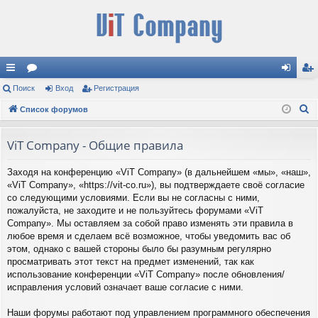
с
Поиск
ор
Вход
Регистрация
хо
ег
П
ы
Список форумов
ум
д
ис
о
лк
ы
тр
и
ViT Company - Общие правила
и
ац
с
Заходя на конференцию «ViT Company» (в дальнейшем «мы», «наш»,
к
ия
«ViT Company», «https://vit-co.ru»), вы подтверждаете своё согласие
со следующими условиями. Если вы не согласны с ними,
пожалуйста, не заходите и не пользуйтесь форумами «ViT
Company». Мы оставляем за собой право изменять эти правила в
любое время и сделаем всё возможное, чтобы уведомить вас об
этом, однако с вашей стороны было бы разумным регулярно
просматривать этот текст на предмет изменений, так как
использование конференции «ViT Company» после обновления/
исправления условий означает ваше согласие с ними.
Наши форумы работают под управлением программного обеспечения