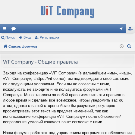
с
Поиск
ор
Вход
Регистрация
хо
ег
П
ы
Список форумов
ум
д
ис
о
лк
ы
тр
и
ViT Company - Общие правила
и
ац
с
Заходя на конференцию «ViT Company» (в дальнейшем «мы», «наш»,
к
ия
«ViT Company», «https://vit-co.ru»), вы подтверждаете своё согласие
со следующими условиями. Если вы не согласны с ними,
пожалуйста, не заходите и не пользуйтесь форумами «ViT
Company». Мы оставляем за собой право изменять эти правила в
любое время и сделаем всё возможное, чтобы уведомить вас об
этом, однако с вашей стороны было бы разумным регулярно
просматривать этот текст на предмет изменений, так как
использование конференции «ViT Company» после обновления/
исправления условий означает ваше согласие с ними.
Наши форумы работают под управлением программного обеспечения