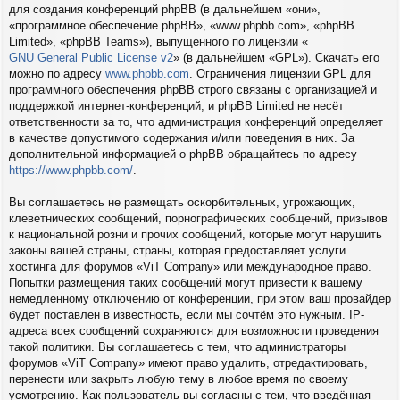
для создания конференций phpBB (в дальнейшем «они»,
«программное обеспечение phpBB», «www.phpbb.com», «phpBB
Limited», «phpBB Teams»), выпущенного по лицензии «
GNU General Public License v2
» (в дальнейшем «GPL»). Скачать его
можно по адресу
www.phpbb.com
. Ограничения лицензии GPL для
программного обеспечения phpBB строго связаны с организацией и
поддержкой интернет-конференций, и phpBB Limited не несёт
ответственности за то, что администрация конференций определяет
в качестве допустимого содержания и/или поведения в них. За
дополнительной информацией о phpBB обращайтесь по адресу
https://www.phpbb.com/
.
Вы соглашаетесь не размещать оскорбительных, угрожающих,
клеветнических сообщений, порнографических сообщений, призывов
к национальной розни и прочих сообщений, которые могут нарушить
законы вашей страны, страны, которая предоставляет услуги
хостинга для форумов «ViT Company» или международное право.
Попытки размещения таких сообщений могут привести к вашему
немедленному отключению от конференции, при этом ваш провайдер
будет поставлен в известность, если мы сочтём это нужным. IP-
адреса всех сообщений сохраняются для возможности проведения
такой политики. Вы соглашаетесь с тем, что администраторы
форумов «ViT Company» имеют право удалить, отредактировать,
перенести или закрыть любую тему в любое время по своему
усмотрению. Как пользователь вы согласны с тем, что введённая