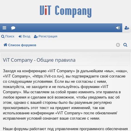
с
Поиск
ор
Вход
Регистрация
хо
ег
П
ы
Список форумов
ум
д
ис
о
лк
ы
тр
и
ViT Company - Общие правила
и
ац
с
Заходя на конференцию «ViT Company» (в дальнейшем «мы», «наш»,
к
ия
«ViT Company», «https://vit-co.ru»), вы подтверждаете своё согласие
со следующими условиями. Если вы не согласны с ними,
пожалуйста, не заходите и не пользуйтесь форумами «ViT
Company». Мы оставляем за собой право изменять эти правила в
любое время и сделаем всё возможное, чтобы уведомить вас об
этом, однако с вашей стороны было бы разумным регулярно
просматривать этот текст на предмет изменений, так как
использование конференции «ViT Company» после обновления/
исправления условий означает ваше согласие с ними.
Наши форумы работают под управлением программного обеспечения