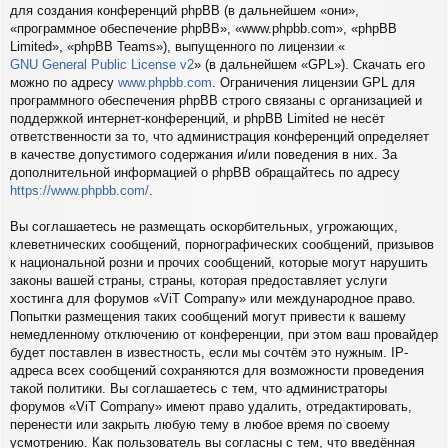
для создания конференций phpBB (в дальнейшем «они»,
«программное обеспечение phpBB», «www.phpbb.com», «phpBB
Limited», «phpBB Teams»), выпущенного по лицензии «
GNU General Public License v2
» (в дальнейшем «GPL»). Скачать его
можно по адресу
www.phpbb.com
. Ограничения лицензии GPL для
программного обеспечения phpBB строго связаны с организацией и
поддержкой интернет-конференций, и phpBB Limited не несёт
ответственности за то, что администрация конференций определяет
в качестве допустимого содержания и/или поведения в них. За
дополнительной информацией о phpBB обращайтесь по адресу
https://www.phpbb.com/
.
Вы соглашаетесь не размещать оскорбительных, угрожающих,
клеветнических сообщений, порнографических сообщений, призывов
к национальной розни и прочих сообщений, которые могут нарушить
законы вашей страны, страны, которая предоставляет услуги
хостинга для форумов «ViT Company» или международное право.
Попытки размещения таких сообщений могут привести к вашему
немедленному отключению от конференции, при этом ваш провайдер
будет поставлен в известность, если мы сочтём это нужным. IP-
адреса всех сообщений сохраняются для возможности проведения
такой политики. Вы соглашаетесь с тем, что администраторы
форумов «ViT Company» имеют право удалить, отредактировать,
перенести или закрыть любую тему в любое время по своему
усмотрению. Как пользователь вы согласны с тем, что введённая