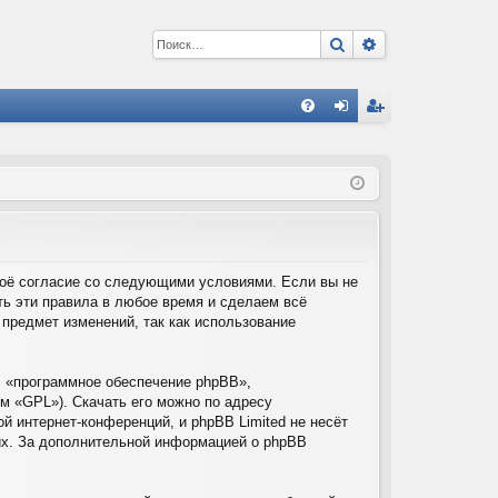
Поиск
Расширенный 
С
FA
хо
ег
Q
д
ис
тр
ац
ия
своё согласие со следующими условиями. Если вы не
ть эти правила в любое время и сделаем всё
 предмет изменений, так как использование
 «программное обеспечение phpBB»,
м «GPL»). Скачать его можно по адресу
й интернет-конференций, и phpBB Limited не несёт
них. За дополнительной информацией о phpBB