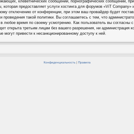
ожающих, клеветнических сообщений, порнографических сообщений, при
ы, которая предоставляет услуги хостинга для форумов «ViT Company»
ому отключению от конференции, при этом ваш провайдер будет поставл
и проведения такой политики. Вы соглашаетесь с тем, что администра
 в любое время по своему усмотрению. Как пользователь вы согласны с
удет открыта третьим лицам без вашего разрешения, ни администрация к
ые могут привести к несанкционированному доступу к ней.
Конфиденциальность
|
Правила