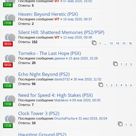
Последнее сообщение
ViT
«
07 май 2020, 16:55
Ответы:
5
Hexen: Beyond Heretic (PSX)
Последнее сообщение
ViT
«
16 мар 2020, 09:37
Ответы:
2
Silent Hill: Shattered Memories (PS2/PSP)
Последнее сообщение
ViT
«
12 мар 2020, 09:48
Ответы:
152
1
13
14
15
16
…
Torneko - The Last Hope (PSX)
Последнее сообщение
джекки
«
15 фев 2020, 15:28
Ответы:
20
1
2
3
Echo Night Beyond (PS2)
Последнее сообщение
dante3732
«
30 янв 2020, 11:02
Ответы:
56
1
2
3
4
5
6
Need for Speed 4: High Stakes (PSX)
Последнее сообщение
Maklakov
«
09 янв 2020, 00:05
Ответы:
7
Clock Tower 3 (PS2)
Последнее сообщение
DruchaPucha
«
31 июл 2019, 20:04
Ответы:
10
1
2
Haunting Ground (PS2)