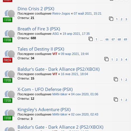
Dino Crisis 2 (PSX)
Последнее сообщение
Retro-Jogos
«
07 май 2021, 15:21
Ответы:
21
1
2
3
Breath of Fire 3 (PSX)
Последнее сообщение
ASG
«
19 апр 2021, 17:35
Ответы:
688
1
66
67
68
69
…
Tales of Destiny II (PSX)
Последнее сообщение
ViT
«
09 мар 2021, 19:44
Ответы:
34
1
2
3
4
Baldur's Gate - Dark Alliance (PS2/XBOX)
Последнее сообщение
ViT
«
16 янв 2021, 18:04
Ответы:
15
1
2
X-Com - UFO Defense (PSX)
Последнее сообщение
MAN-biker
«
04 сен 2020, 01:06
Ответы:
12
1
2
Kingsley's Adventure (PSX)
Последнее сообщение
MAN-biker
«
02 сен 2020, 02:43
Ответы:
3
Baldur's Gate - Dark Alliance 2 (PS2/XBOX)