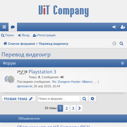
с
Поиск
ор
Вход
Регистрация
хо
ег
П
ы
Список форумов
ум
Перевод видеоигр
д
ис
о
лк
ы
тр
Перевод видеоигр
и
и
ац
Форум
с
к
ия
Playstation 3
Темы
:
8
,
Сообщения
:
48
Последнее сообщение:
Re: Dungeon Hunter: Alliance …
djonmarvel
, 26 апр 2019, 10:44
Поиск
Расширенный п
Новая тема
2
3
1
След.
53 темы
Объявления
Сборники игр от ViT Company (PS2)