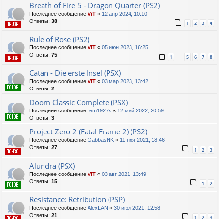
Breath of Fire 5 - Dragon Quarter (PS2)
Последнее сообщение
ViT
«
12 апр 2024, 10:10
Ответы:
38
1
2
3
4
Rule of Rose (PS2)
Последнее сообщение
ViT
«
05 июн 2023, 16:25
Ответы:
75
1
5
6
7
8
…
Catan - Die erste Insel (PSX)
Последнее сообщение
ViT
«
03 мар 2023, 13:42
Ответы:
2
Doom Classic Complete (PSX)
Последнее сообщение
rem1927x
«
12 май 2022, 20:59
Ответы:
3
Project Zero 2 (Fatal Frame 2) (PS2)
Последнее сообщение
GabbasNK
«
11 ноя 2021, 18:46
Ответы:
27
1
2
3
Alundra (PSX)
Последнее сообщение
ViT
«
03 авг 2021, 13:49
Ответы:
15
1
2
Resistance: Retribution (PSP)
Последнее сообщение
AlexLAN
«
30 июл 2021, 12:58
Ответы:
21
1
2
3