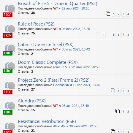
Breath of Fire 5 - Dragon Quarter (PS2)
Последнее сообщение
ViT
«
12 апр 2024, 10:10
Ответы:
38
1
2
3
4
Rule of Rose (PS2)
Последнее сообщение
ViT
«
05 июн 2023, 16:25
Ответы:
75
1
5
6
7
8
…
Catan - Die erste Insel (PSX)
Последнее сообщение
ViT
«
03 мар 2023, 13:42
Ответы:
2
Doom Classic Complete (PSX)
Последнее сообщение
rem1927x
«
12 май 2022, 20:59
Ответы:
3
Project Zero 2 (Fatal Frame 2) (PS2)
Последнее сообщение
GabbasNK
«
11 ноя 2021, 18:46
Ответы:
27
1
2
3
Alundra (PSX)
Последнее сообщение
ViT
«
03 авг 2021, 13:49
Ответы:
15
1
2
Resistance: Retribution (PSP)
Последнее сообщение
AlexLAN
«
30 июл 2021, 12:58
Ответы:
21
1
2
3