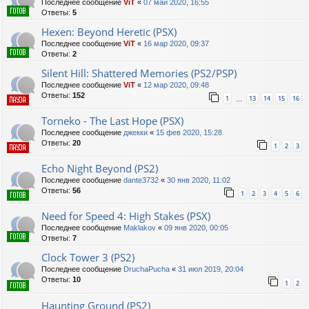
Последнее сообщение
ViT
«
07 май 2020, 16:55
Ответы:
5
Hexen: Beyond Heretic (PSX)
Последнее сообщение
ViT
«
16 мар 2020, 09:37
Ответы:
2
Silent Hill: Shattered Memories (PS2/PSP)
Последнее сообщение
ViT
«
12 мар 2020, 09:48
Ответы:
152
1
13
14
15
16
…
Torneko - The Last Hope (PSX)
Последнее сообщение
джекки
«
15 фев 2020, 15:28
Ответы:
20
1
2
3
Echo Night Beyond (PS2)
Последнее сообщение
dante3732
«
30 янв 2020, 11:02
Ответы:
56
1
2
3
4
5
6
Need for Speed 4: High Stakes (PSX)
Последнее сообщение
Maklakov
«
09 янв 2020, 00:05
Ответы:
7
Clock Tower 3 (PS2)
Последнее сообщение
DruchaPucha
«
31 июл 2019, 20:04
Ответы:
10
1
2
Haunting Ground (PS2)