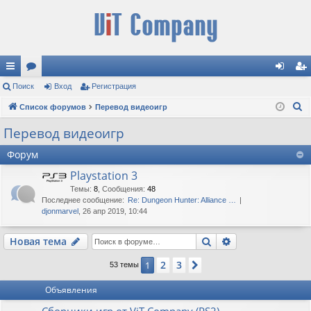
с
Поиск
ор
Вход
Регистрация
хо
ег
П
ы
Список форумов
ум
Перевод видеоигр
д
ис
о
лк
ы
тр
Перевод видеоигр
и
и
ац
Форум
с
к
ия
Playstation 3
Темы
:
8
,
Сообщения
:
48
Последнее сообщение:
Re: Dungeon Hunter: Alliance …
djonmarvel
, 26 апр 2019, 10:44
Поиск
Расширенный п
Новая тема
2
3
1
След.
53 темы
Объявления
Сборники игр от ViT Company (PS2)