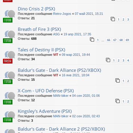
Dino Crisis 2 (PSX)
Последнее сообщение
Retro-Jogos
«
07 май 2021, 15:21
Ответы:
21
1
2
3
Breath of Fire 3 (PSX)
Последнее сообщение
ASG
«
19 апр 2021, 17:35
Ответы:
688
1
66
67
68
69
…
Tales of Destiny II (PSX)
Последнее сообщение
ViT
«
09 мар 2021, 19:44
Ответы:
34
1
2
3
4
Baldur's Gate - Dark Alliance (PS2/XBOX)
Последнее сообщение
ViT
«
16 янв 2021, 18:04
Ответы:
15
1
2
X-Com - UFO Defense (PSX)
Последнее сообщение
MAN-biker
«
04 сен 2020, 01:06
Ответы:
12
1
2
Kingsley's Adventure (PSX)
Последнее сообщение
MAN-biker
«
02 сен 2020, 02:43
Ответы:
3
Baldur's Gate - Dark Alliance 2 (PS2/XBOX)