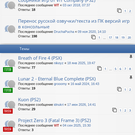
Последнее сообщение
ViT
«
03 окт 2018, 07:37
Ответы:
18
1
2
Перенос русской озвучки/текста из ПК версий игр
в консольные
Последнее сообщение
DruchaPucha
«
09 ноя 2020, 14:10
Ответы:
198
1
17
18
19
20
…
Темы
Breath of Fire 4 (PSX)
Последнее сообщение
nikeyz
«
18 янв 2025, 19:47
Ответы:
77
1
5
6
7
8
…
Lunar 2 - Eternal Blue Complete (PSX)
Последнее сообщение
grooomy
«
16 май 2024, 16:43
Ответы:
19
1
2
Kuon (PS2)
Последнее сообщение
idnukri
«
17 июн 2026, 14:41
Ответы:
29
1
2
3
Project Zero 3 (Fatal Frame 3) (PS2)
Последнее сообщение
ViT
«
04 сен 2025, 15:30
Ответы:
3