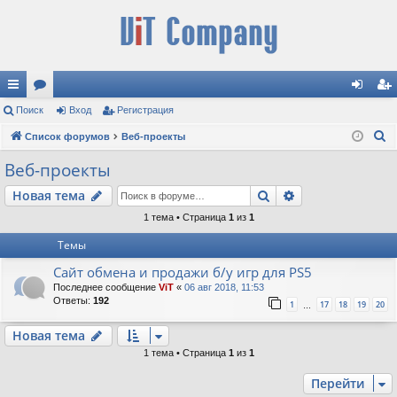
с
Поиск
ор
Вход
Регистрация
хо
ег
П
ы
Список форумов
ум
Веб-проекты
д
ис
о
лк
ы
тр
Веб-проекты
и
и
ац
Поиск
Расширенный п
Новая тема
с
к
ия
1 тема • Страница
1
из
1
Темы
Сайт обмена и продажи б/у игр для PS5
Последнее сообщение
ViT
«
06 авг 2018, 11:53
Ответы:
192
1
17
18
19
20
…
Новая тема
1 тема • Страница
1
из
1
Перейти