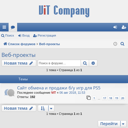
с
Поиск
ор
Вход
Регистрация
хо
ег
П
ы
Список форумов
ум
Веб-проекты
д
ис
о
лк
ы
тр
Веб-проекты
и
и
ац
Поиск
Расширенный п
Новая тема
с
к
ия
1 тема • Страница
1
из
1
Темы
Сайт обмена и продажи б/у игр для PS5
Последнее сообщение
ViT
«
06 авг 2018, 11:53
Ответы:
192
1
17
18
19
20
…
Новая тема
1 тема • Страница
1
из
1
Перейти