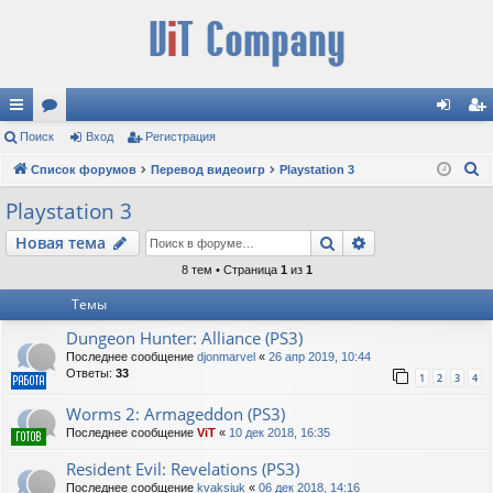
с
Поиск
ор
Вход
Регистрация
хо
ег
П
ы
Список форумов
ум
Перевод видеоигр
Playstation 3
д
ис
о
лк
ы
тр
Playstation 3
и
и
ац
Поиск
Расширенный п
Новая тема
с
к
ия
8 тем • Страница
1
из
1
Темы
Dungeon Hunter: Alliance (PS3)
Последнее сообщение
djonmarvel
«
26 апр 2019, 10:44
Ответы:
33
1
2
3
4
Worms 2: Armageddon (PS3)
Последнее сообщение
ViT
«
10 дек 2018, 16:35
Resident Evil: Revelations (PS3)
Последнее сообщение
kvaksiuk
«
06 дек 2018, 14:16