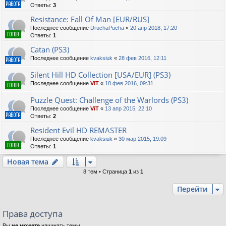
Ответы:
3
Resistance: Fall Of Man [EUR/RUS]
Последнее сообщение
DruchaPucha
«
20 апр 2018, 17:20
Ответы:
1
Catan (PS3)
Последнее сообщение
kvaksiuk
«
28 фев 2016, 12:11
Silent Hill HD Collection [USA/EUR] (PS3)
Последнее сообщение
ViT
«
18 фев 2016, 09:31
Puzzle Quest: Challenge of the Warlords (PS3)
Последнее сообщение
ViT
«
13 апр 2015, 22:10
Ответы:
2
Resident Evil HD REMASTER
Последнее сообщение
kvaksiuk
«
30 мар 2015, 19:09
Ответы:
1
Новая тема
8 тем • Страница
1
из
1
Перейти
Права доступа
Вы
не можете
начинать темы