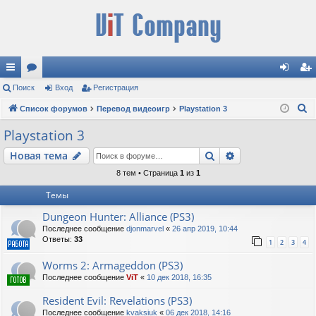
с
Поиск
ор
Вход
Регистрация
хо
ег
П
ы
Список форумов
ум
Перевод видеоигр
Playstation 3
д
ис
о
лк
ы
тр
Playstation 3
и
и
ац
Поиск
Расширенный п
Новая тема
с
к
ия
8 тем • Страница
1
из
1
Темы
Dungeon Hunter: Alliance (PS3)
Последнее сообщение
djonmarvel
«
26 апр 2019, 10:44
Ответы:
33
1
2
3
4
Worms 2: Armageddon (PS3)
Последнее сообщение
ViT
«
10 дек 2018, 16:35
Resident Evil: Revelations (PS3)
Последнее сообщение
kvaksiuk
«
06 дек 2018, 14:16