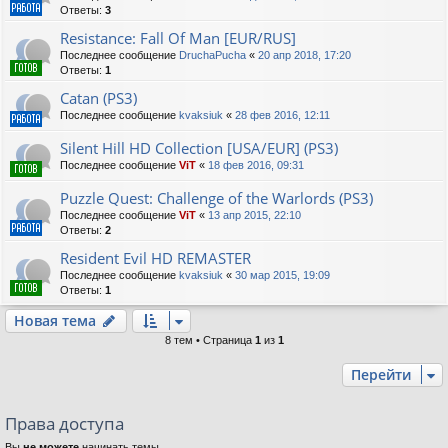
Ответы:
3
Resistance: Fall Of Man [EUR/RUS]
Последнее сообщение
DruchaPucha
«
20 апр 2018, 17:20
Ответы:
1
Catan (PS3)
Последнее сообщение
kvaksiuk
«
28 фев 2016, 12:11
Silent Hill HD Collection [USA/EUR] (PS3)
Последнее сообщение
ViT
«
18 фев 2016, 09:31
Puzzle Quest: Challenge of the Warlords (PS3)
Последнее сообщение
ViT
«
13 апр 2015, 22:10
Ответы:
2
Resident Evil HD REMASTER
Последнее сообщение
kvaksiuk
«
30 мар 2015, 19:09
Ответы:
1
Новая тема
8 тем • Страница
1
из
1
Перейти
Права доступа
Вы
не можете
начинать темы