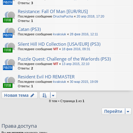
Ответы:
3
Resistance: Fall Of Man [EUR/RUS]
Последнее сообщение
DruchaPucha
«
20 апр 2018, 17:20
Ответы:
1
Catan (PS3)
Последнее сообщение
kvaksiuk
«
28 фев 2016, 12:11
Silent Hill HD Collection [USA/EUR] (PS3)
Последнее сообщение
ViT
«
18 фев 2016, 09:31
Puzzle Quest: Challenge of the Warlords (PS3)
Последнее сообщение
ViT
«
13 апр 2015, 22:10
Ответы:
2
Resident Evil HD REMASTER
Последнее сообщение
kvaksiuk
«
30 мар 2015, 19:09
Ответы:
1
Новая тема
8 тем • Страница
1
из
1
Перейти
Права доступа
Вы
не можете
начинать темы