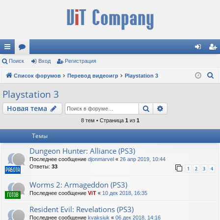
с
Поиск
ор
Вход
Регистрация
хо
ег
П
ы
Список форумов
ум
Перевод видеоигр
Playstation 3
д
ис
о
лк
ы
тр
Playstation 3
и
и
ац
Поиск
Расширенный п
Новая тема
с
к
ия
8 тем • Страница
1
из
1
Темы
Dungeon Hunter: Alliance (PS3)
Последнее сообщение
djonmarvel
«
26 апр 2019, 10:44
Ответы:
33
1
2
3
4
Worms 2: Armageddon (PS3)
Последнее сообщение
ViT
«
10 дек 2018, 16:35
Resident Evil: Revelations (PS3)
Последнее сообщение
kvaksiuk
«
06 дек 2018, 14:16