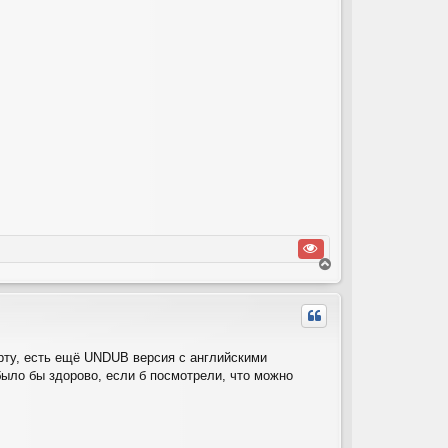
В
е
р
н
у
т
орту, есть ещё UNDUB версия с английскими
ь
было бы здорово, если б посмотрели, что можно
с
я
к
н
а