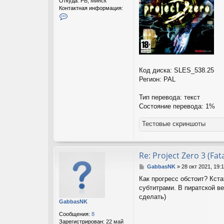
Откуда:
РБ, Минск
Контактная информация:
К
о
н
т
а
к
т
н
Код диска: SLES_538.25
а
Регион: PAL
я
и
Тип перевода: текст
н
ф
Состояние перевода: 1%
о
р
Тестовые скриншоты
м
а
ц
и
Re: Project Zero 3 (Fat
я
п
С
GabbasNK
»
28 окт 2021, 19:
о
о
Как прогресс обстоит? Кст
л
о
субтитрами. В пиратской в
ь
б
з
щ
сделать)
GabbasNK
о
е
в
н
Сообщения:
8
а
и
Зарегистрирован:
22 май