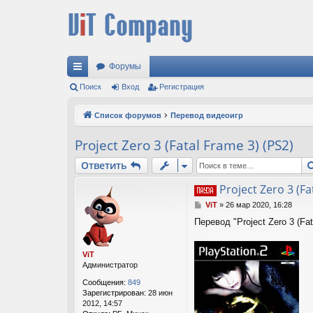
Форумы
с
Поиск
Вход
Регистрация
ы
Список форумов
Перевод видеоигр
лк
Project Zero 3 (Fatal Frame 3) (PS2)
и
Ответить
Project Zero 3 (Fa
С
ViT
»
26 мар 2020, 16:28
о
Перевод "Project Zero 3 (Fa
о
б
щ
ViT
е
Администратор
н
и
Сообщения:
849
е
Зарегистрирован:
28 июн
2012, 14:57