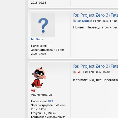
т
е
2018, 02:35
е
л
я
Re: Project Zero 3 (Fat
V
i
С
Mr. Dude
»
14 авг 2025, 17:10
T
о
Привет! Перевод этой игры
о
б
щ
Mr. Dude
е
н
Сообщения:
1
и
Зарегистрирован:
14 авг
е
2025, 17:08
Re: Project Zero 3 (Fat
С
ViT
»
04 сен 2025, 15:30
о
о
к сожалению, все наработк
б
щ
ViT
е
Администратор
н
и
Сообщения:
849
е
Зарегистрирован:
28 июн
2012, 14:57
Откуда:
РБ, Минск
Контактная информация: