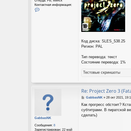
Откуда:
РБ, Минск
Контактная информация:
К
о
н
т
а
к
т
н
Код диска: SLES_538.25
а
Регион: PAL
я
и
Тип перевода: текст
н
ф
Состояние перевода: 1%
о
р
Тестовые скриншоты
м
а
ц
и
Re: Project Zero 3 (Fat
я
п
С
GabbasNK
»
28 окт 2021, 19:
о
о
Как прогресс обстоит? Кст
л
о
субтитрами. В пиратской в
ь
б
з
щ
сделать)
GabbasNK
о
е
в
н
Сообщения:
8
а
и
Зарегистрирован:
22 май