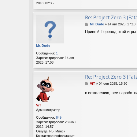
т
е
2018, 02:35
е
л
я
Re: Project Zero 3 (Fat
V
i
С
Mr. Dude
»
14 авг 2025, 17:10
T
о
Привет! Перевод этой игры
о
б
щ
Mr. Dude
е
н
Сообщения:
1
и
Зарегистрирован:
14 авг
е
2025, 17:08
Re: Project Zero 3 (Fat
С
ViT
»
04 сен 2025, 15:30
о
о
к сожалению, все наработк
б
щ
ViT
е
Администратор
н
и
Сообщения:
849
е
Зарегистрирован:
28 июн
2012, 14:57
Откуда:
РБ, Минск
Контактная информация: