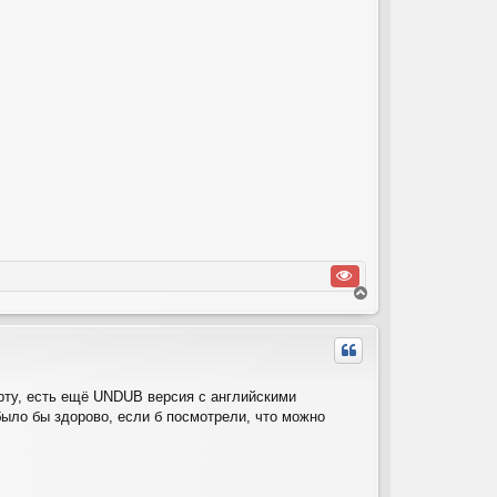
В
е
р
н
у
т
орту, есть ещё UNDUB версия с английскими
ь
было бы здорово, если б посмотрели, что можно
с
я
к
н
а