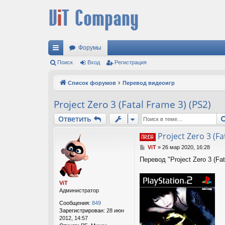
Форумы
с
Поиск
Вход
Регистрация
ы
Список форумов
Перевод видеоигр
лк
Project Zero 3 (Fatal Frame 3) (PS2)
и
Ответить
Project Zero 3 (Fa
С
ViT
»
26 мар 2020, 16:28
о
Перевод "Project Zero 3 (Fa
о
б
щ
ViT
е
Администратор
н
и
Сообщения:
849
е
Зарегистрирован:
28 июн
2012, 14:57