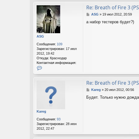
н
т
Re: Breath of Fire 3 (PS
а
С
ASG
»
19 июл 2012, 20:59
к
о
т
а набор тестеров будет?)
о
н
б
а
щ
я
ASG
е
и
н
н
Сообщения:
109
и
ф
Зарегистрирован:
17 июл
е
о
2012, 19:42
р
Откуда:
Краснодар
м
Контактная информация:
а
К
ц
о
и
н
я
т
Re: Breath of Fire 3 (PS
п
а
С
о
Kareg
»
20 июл 2012, 00:56
к
о
л
т
Будет. Только нужно дожда
о
ь
н
б
з
а
щ
о
я
Kareg
е
в
и
н
а
н
Сообщения:
93
и
т
ф
Зарегистрирован:
28 июн
е
е
о
2012, 22:47
л
р
я
м