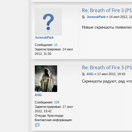
т
е
Re: Breath of Fire 3 (PS
л
я
С
JurasskPark
»
14 июл 2012, 1
V
о
i
о
Новые скриншоты появили
T
б
щ
JurasskPark
е
н
Сообщения:
10
и
Зарегистрирован:
14 июл
е
2012, 11:56
Re: Breath of Fire 3 (PS
С
ASG
»
17 июл 2012, 19:43
о
Скриншоты радуют, рад что
о
б
щ
ASG
е
н
Сообщения:
109
и
Зарегистрирован:
17 июл
е
2012, 19:42
Откуда:
Краснодар
Контактная информация:
К
о