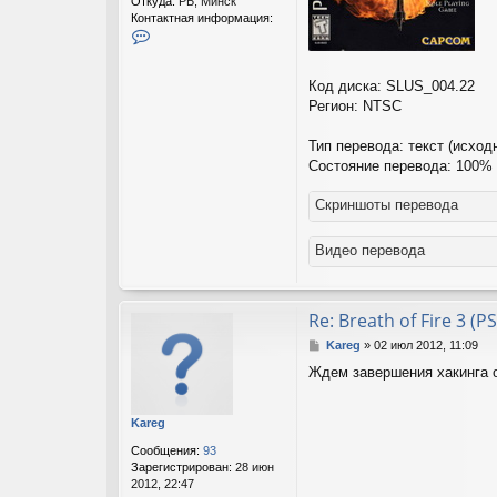
Откуда:
РБ, Минск
Контактная информация:
К
о
н
т
Код диска: SLUS_004.22
а
Регион: NTSC
к
т
Тип перевода: текст (исход
н
Состояние перевода: 100%
а
я
и
Скриншоты перевода
н
ф
Видео перевода
о
р
м
а
Re: Breath of Fire 3 (PS
ц
и
С
Kareg
»
02 июл 2012, 11:09
я
о
п
Ждем завершения хакинга о
о
о
б
л
щ
ь
Kareg
е
з
н
о
Сообщения:
93
и
в
Зарегистрирован:
28 июн
е
а
2012, 22:47