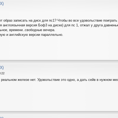
X)
т образ записать на диск для пс1? Чтобы во все удовольствие поиграть 
я англоязычная версия Боф3 на диске) для пс 1, отжал у друга давненьк
ьное, времени..свободные вечера.
ную и английскую версии параллельно.
X)
0:22
 реальном железе нет. Удовольствие это одно, а дать сейв в нужном м