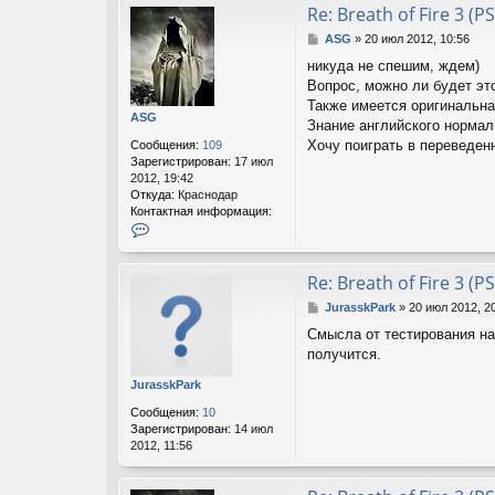
A
а
Re: Breath of Fire 3 (PS
S
ц
С
ASG
»
20 июл 2012, 10:56
G
и
о
я
никуда не спешим, ждем)
о
п
Вопрос, можно ли будет это
б
о
щ
Также имеется оригинальна
л
ASG
е
Знание английского нормал
ь
н
з
Хочу поиграть в переведен
Сообщения:
109
и
о
Зарегистрирован:
17 июл
е
в
2012, 19:42
а
Откуда:
Краснодар
т
Контактная информация:
е
К
л
о
я
н
A
т
Re: Breath of Fire 3 (PS
S
а
С
JurasskPark
»
20 июл 2012, 2
G
к
о
т
Смысла от тестирования на
о
н
получится.
б
а
щ
я
JurasskPark
е
и
н
н
Сообщения:
10
и
ф
Зарегистрирован:
14 июл
е
о
2012, 11:56
р
м
а