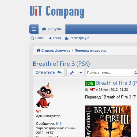
Форумы
с
Поиск
Вход
Регистрация
ы
Список форумов
Перевод видеоигр
лк
Breath of Fire 3 (PSX)
и
Ответить
Breath of Fire 3 (
С
ViT
»
28 июн 2012, 21:33
о
Перевод "Breath of Fire 3 (
о
б
щ
ViT
е
Администратор
н
и
Сообщения:
849
е
Зарегистрирован:
28 июн
2012, 14:57