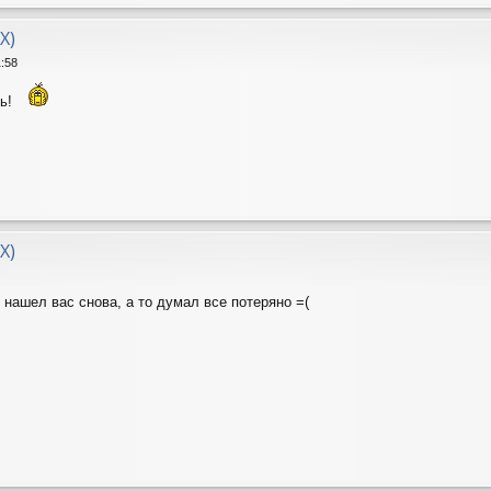
X)
1:58
сь!
X)
 нашел вас снова, а то думал все потеряно =(