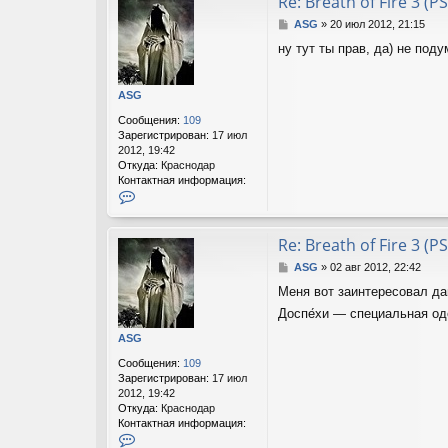
Re: Breath of Fire 3 (PS
ц
С
ASG
»
20 июл 2012, 21:15
и
о
я
ну тут ты прав, да) не под
о
п
б
о
щ
л
ASG
е
ь
н
з
Сообщения:
109
и
о
Зарегистрирован:
17 июл
е
в
2012, 19:42
а
Откуда:
Краснодар
т
Контактная информация:
е
К
л
о
я
н
A
т
Re: Breath of Fire 3 (PS
S
а
С
ASG
»
02 авг 2012, 22:42
G
к
о
т
Меня вот заинтересовал дан
о
н
б
Доспе́хи — специальная од
а
щ
я
ASG
е
и
н
н
Сообщения:
109
и
ф
Зарегистрирован:
17 июл
е
о
2012, 19:42
р
Откуда:
Краснодар
м
Контактная информация:
а
К