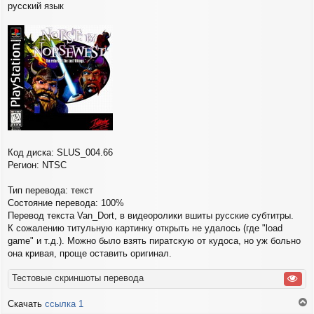
русский язык
б
щ
е
н
и
е
Код диска: SLUS_004.66
Регион: NTSC
Тип перевода: текст
Состояние перевода: 100%
Перевод текста Van_Dort, в видеоролики вшиты русские субтитры.
К сожалению титульную картинку открыть не удалось (где "load
game" и т.д.). Можно было взять пиратскую от кудоса, но уж больно
она кривая, проще оставить оригинал.
Тестовые скриншоты перевода
Скачать
ссылка 1
е