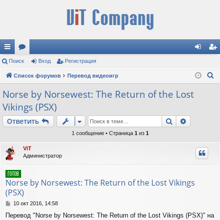
с
Поиск
ор
Вход
Регистрация
хо
ег
П
ы
Список форумов
ум
Перевод видеоигр
д
ис
о
лк
ы
тр
Norse by Norsewest: The Return of the Lost
и
Vikings (PSX)
и
ац
с
к
Поиск
Расшире
Ответить
ия
1 сообщение • Страница
1
из
1
ViT
Администратор
Norse by Norsewest: The Return of the Lost Vikings
(PSX)
С
10 окт 2016, 14:58
о
Перевод "Norse by Norsewest: The Return of the Lost Vikings (PSX)" на
о