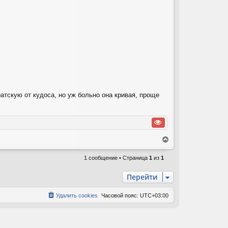
ратскую от кудоса, но уж больно она кривая, проще
В
е
р
1 сообщение • Страница
1
из
1
н
у
Перейти
т
ь
Удалить cookies
Часовой пояс:
UTC+03:00
с
я
к
н