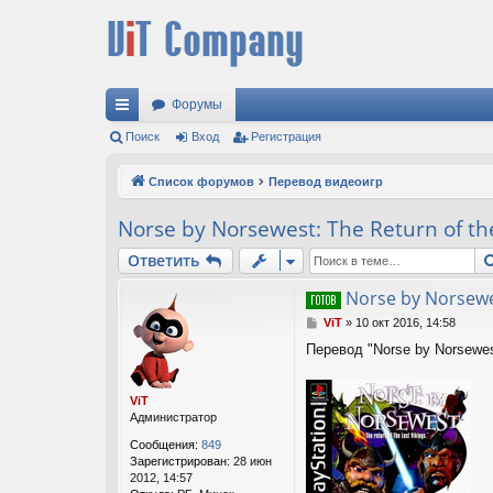
Форумы
с
Поиск
Вход
Регистрация
ы
Список форумов
Перевод видеоигр
лк
Norse by Norsewest: The Return of the
и
Ответить
Norse by Norsewes
С
ViT
»
10 окт 2016, 14:58
о
Перевод "Norse by Norsewest
о
б
щ
ViT
е
Администратор
н
и
Сообщения:
849
е
Зарегистрирован:
28 июн
2012, 14:57