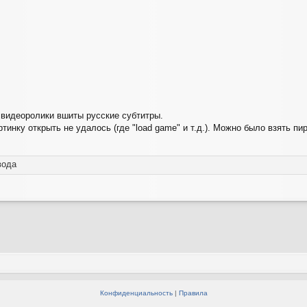
в видеоролики вшиты русские субтитры.
инку открыть не удалось (где "load game" и т.д.). Можно было взять пи
вода
Конфиденциальность
|
Правила