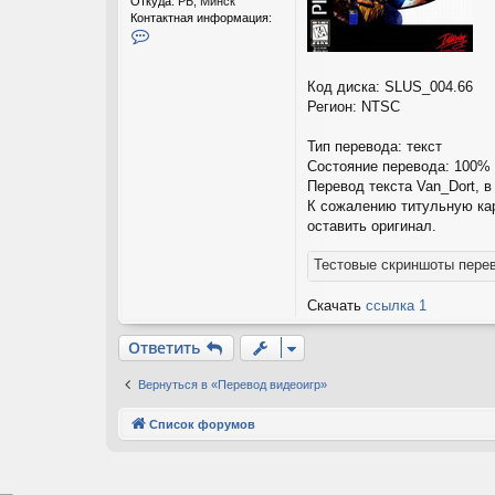
Откуда:
РБ, Минск
Контактная информация:
К
о
н
т
Код диска: SLUS_004.66
а
Регион: NTSC
к
т
Тип перевода: текст
н
Состояние перевода: 100%
а
я
Перевод текста Van_Dort, 
и
К сожалению титульную карт
н
оставить оригинал.
ф
о
Тестовые скриншоты пере
р
м
а
Скачать
ссылка 1
ц
и
Ответить
я
п
о
Вернуться в «Перевод видеоигр»
л
ь
Список форумов
з
о
в
а