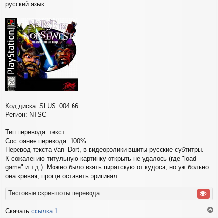
русский язык
б
щ
е
н
и
е
Код диска: SLUS_004.66
Регион: NTSC
Тип перевода: текст
Состояние перевода: 100%
Перевод текста Van_Dort, в видеоролики вшиты русские субтитры.
К сожалению титульную картинку открыть не удалось (где "load
game" и т.д.). Можно было взять пиратскую от кудоса, но уж больно
она кривая, проще оставить оригинал.
Тестовые скриншоты перевода
Скачать
ссылка 1
е