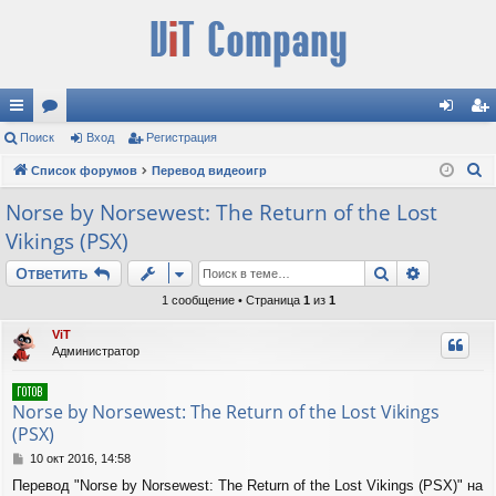
с
Поиск
ор
Вход
Регистрация
хо
ег
П
ы
Список форумов
ум
Перевод видеоигр
д
ис
о
лк
ы
тр
Norse by Norsewest: The Return of the Lost
и
Vikings (PSX)
и
ац
с
к
Поиск
Расшире
Ответить
ия
1 сообщение • Страница
1
из
1
ViT
Администратор
Norse by Norsewest: The Return of the Lost Vikings
(PSX)
С
10 окт 2016, 14:58
о
Перевод "Norse by Norsewest: The Return of the Lost Vikings (PSX)" на
о