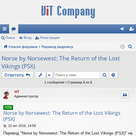
с
Поиск
ор
Вход
Регистрация
хо
ег
П
ы
Список форумов
ум
Перевод видеоигр
д
ис
о
лк
ы
тр
Norse by Norsewest: The Return of the Lost
и
Vikings (PSX)
и
ац
с
к
Поиск
Расшире
Ответить
ия
1 сообщение • Страница
1
из
1
ViT
Администратор
Norse by Norsewest: The Return of the Lost Vikings
(PSX)
С
10 окт 2016, 14:58
о
Перевод "Norse by Norsewest: The Return of the Lost Vikings (PSX)" на
о