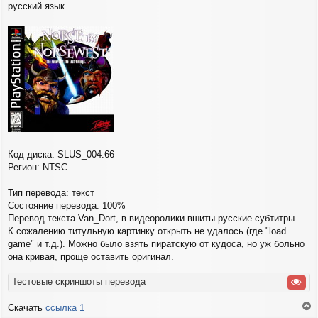
русский язык
б
щ
е
н
и
е
Код диска: SLUS_004.66
Регион: NTSC
Тип перевода: текст
Состояние перевода: 100%
Перевод текста Van_Dort, в видеоролики вшиты русские субтитры.
К сожалению титульную картинку открыть не удалось (где "load
game" и т.д.). Можно было взять пиратскую от кудоса, но уж больно
она кривая, проще оставить оригинал.
Тестовые скриншоты перевода
Скачать
ссылка 1
е