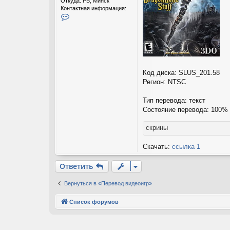
Откуда:
РБ, Минск
Контактная информация:
К
о
н
т
а
к
т
н
Код диска: SLUS_201.58
а
Регион: NTSC
я
и
Тип перевода: текст
н
ф
Состояние перевода: 100%
о
р
скрины
м
а
Скачать:
ссылка 1
ц
и
я
Ответить
п
о
Вернуться в «Перевод видеоигр»
л
ь
з
Список форумов
о
в
а