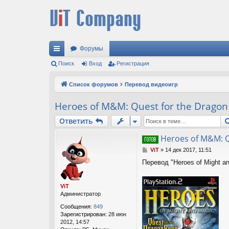
Форумы
с
Поиск
Вход
Регистрация
ы
Список форумов
Перевод видеоигр
лк
Heroes of M&M: Quest for the Dragon 
и
Ответить
Heroes of M&M: Q
С
ViT
»
14 дек 2017, 11:51
о
Перевод "Heroes of Might an
о
б
щ
ViT
е
Администратор
н
и
Сообщения:
849
е
Зарегистрирован:
28 июн
2012, 14:57