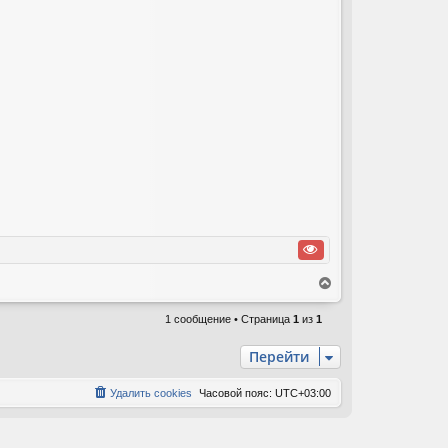
В
е
р
1 сообщение • Страница
1
из
1
н
у
Перейти
т
ь
Удалить cookies
Часовой пояс:
UTC+03:00
с
я
к
н