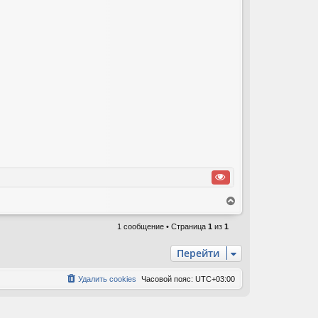
В
е
р
1 сообщение • Страница
1
из
1
н
у
Перейти
т
ь
Удалить cookies
Часовой пояс:
UTC+03:00
с
я
к
н