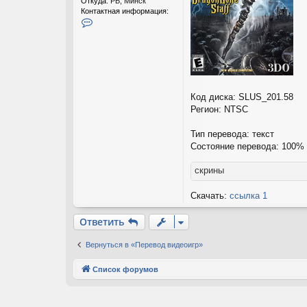
Откуда:
РБ, Минск
Контактная информация:
К
о
н
т
а
к
т
н
Код диска: SLUS_201.58
а
Регион: NTSC
я
и
Тип перевода: текст
н
ф
Состояние перевода: 100%
о
р
скрины
м
а
Скачать:
ссылка 1
ц
и
я
Ответить
п
о
Вернуться в «Перевод видеоигр»
л
ь
з
Список форумов
о
в
а