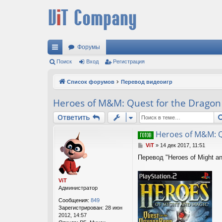
Форумы
с
Поиск
Вход
Регистрация
ы
Список форумов
Перевод видеоигр
лк
Heroes of M&M: Quest for the Dragon 
и
Ответить
Heroes of M&M: Q
С
ViT
»
14 дек 2017, 11:51
о
Перевод "Heroes of Might an
о
б
щ
ViT
е
Администратор
н
и
Сообщения:
849
е
Зарегистрирован:
28 июн
2012, 14:57