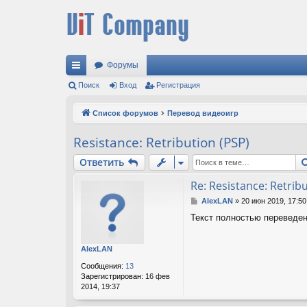
Форумы
с
Поиск
Вход
Регистрация
ы
Список форумов
Перевод видеоигр
лк
Resistance: Retribution (PSP)
и
Ответить
Re: Resistance: Retrib
С
AlexLAN
»
20 июн 2019, 17:50
о
Текст полностью переведен
о
б
щ
AlexLAN
е
н
Сообщения:
13
и
Зарегистрирован:
16 фев
е
2014, 19:37