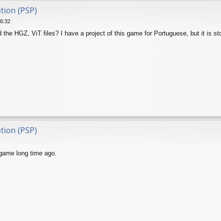
ution (PSP)
16:32
he HGZ, ViT files? I have a project of this game for Portuguese, but it is s
ution (PSP)
 game long time ago.