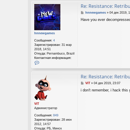
н
т
Re: Resistance: Retrib
а
С
hnnewgames
»
04 дек 2019, 
к
о
т
Have you ever decompressed t
о
н
б
а
щ
я
hnnewgames
е
и
н
н
Сообщения:
4
и
ф
Зарегистрирован:
31 мар
е
о
2018, 14:51
р
Откуда:
Pernambuco, Brazil
м
Контактная информация:
а
К
ц
о
и
н
я
т
Re: Resistance: Retrib
п
а
С
о
ViT
»
04 дек 2019, 23:07
к
о
л
т
i don't remember, i hack this
о
ь
н
б
з
а
щ
о
я
ViT
е
в
и
Администратор
н
а
н
и
т
ф
Сообщения:
849
е
е
о
Зарегистрирован:
28 июн
л
р
2012, 14:57
я
м
Откуда:
РБ, Минск