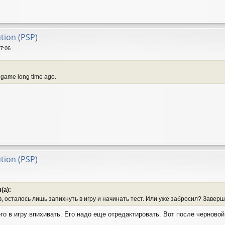
ution (PSP)
17:06
s game long time ago.
ution (PSP)
(а):
ов, осталось лишь запихнуть в игру и начинать тест. Или уже забросил? Заверша
его в игру впихивать. Его надо еще отредактировать. Вот после черново