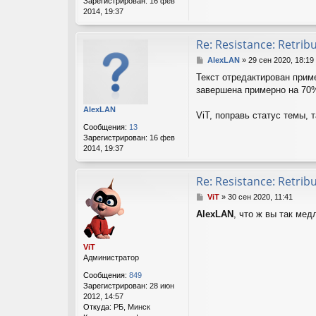
Зарегистрирован:
16 фев
е
е
о
2014, 19:37
л
р
я
м
V
а
Re: Resistance: Retrib
i
ц
С
AlexLAN
»
29 сен 2020, 18:19
T
и
о
я
Текст отредактирован прим
о
п
завершена примерно на 70%
б
о
щ
л
AlexLAN
е
ViT, поправь статус темы, т
ь
н
з
Сообщения:
13
и
о
Зарегистрирован:
16 фев
е
в
2014, 19:37
а
т
Re: Resistance: Retrib
е
л
С
ViT
»
30 сен 2020, 11:41
я
о
h
AlexLAN
, что ж вы так мед
о
n
б
n
щ
e
ViT
е
w
Администратор
н
g
и
a
Сообщения:
849
е
m
Зарегистрирован:
28 июн
e
2012, 14:57
s
Откуда:
РБ, Минск