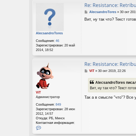
Re: Resistance: Retrib
С
AlecsandroTores
»
30 окт 201
о
Вит, ну так что? Текст гот
о
б
щ
AlecsandroTores
е
н
Сообщения:
46
и
Зарегистрирован:
20 май
е
2014, 18:52
Re: Resistance: Retrib
С
ViT
»
30 окт 2019, 22:26
о
о
AlecsandroTores писал
б
Вит, ну так что? Текст гот
щ
ViT
е
Администратор
Так а в смысле "что"? Все 
н
и
Сообщения:
849
е
Зарегистрирован:
28 июн
2012, 14:57
Откуда:
РБ, Минск
Контактная информация:
К
о