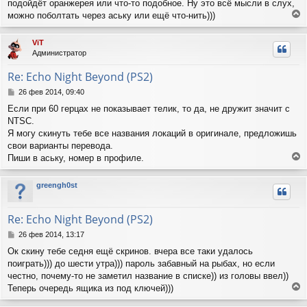
подойдёт оранжерея или что-то подобное. Ну это всё мысли в слух,
можно поболтать через аську или ещё что-нить)))
е
р
ViT
н
Администратор
у
т
Re: Echo Night Beyond (PS2)
ь
с
С
26 фев 2014, 09:40
я
о
Если при 60 герцах не показывает телик, то да, не дружит значит с
о
к
NTSC.
б
н
щ
Я могу скинуть тебе все названия локаций в оригинале, предложишь
а
е
ч
свои варианты перевода.
н
а
Пиши в аську, номер в профиле.
и
л
е
е
у
р
greengh0st
н
у
т
Re: Echo Night Beyond (PS2)
ь
с
С
26 фев 2014, 13:17
я
о
Ок скину тебе седня ещё скринов. вчера все таки удалось
о
к
поиграть))) до шести утра))) пароль забавный на рыбах, но если
б
н
щ
честно, почему-то не заметил название в списке)) из головы ввел))
а
е
ч
Теперь очередь ящика из под ключей)))
н
е
а
и