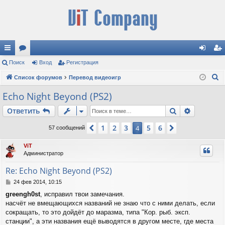
с
Поиск
ор
Вход
Регистрация
хо
ег
П
ы
Список форумов
ум
Перевод видеоигр
д
ис
о
лк
ы
тр
Echo Night Beyond (PS2)
и
и
ац
Поиск
Расшире
Ответить
с
к
ия
1
2
3
5
6
Пред.
4
След.
57 сообщений
ViT
Администратор
Re: Echo Night Beyond (PS2)
С
24 фев 2014, 10:15
о
greengh0st
, исправил твои замечания.
о
насчёт не вмещающихся названий не знаю что с ними делать, если
б
щ
сокращать, то это дойдёт до маразма, типа "Кор. рыб. эксп.
е
станции", а эти названия ещё выводятся в другом месте, где места