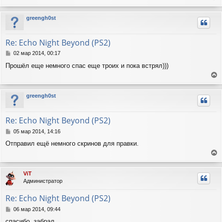
е
щ
а
е
р
ч
greengh0st
н
н
а
и
у
л
е
т
у
Re: Echo Night Beyond (PS2)
ь
с
С
02 мар 2014, 00:17
я
о
Прошёл еще немного спас еще троих и пока встрял)))
о
к
б
н
е
щ
а
е
р
ч
greengh0st
н
н
а
и
у
л
е
т
у
Re: Echo Night Beyond (PS2)
ь
с
С
05 мар 2014, 14:16
я
о
Отправил ещё немного скринов для правки.
о
к
б
н
е
щ
а
е
р
ч
ViT
н
н
а
Администратор
и
у
л
е
т
у
Re: Echo Night Beyond (PS2)
ь
с
С
06 мар 2014, 09:44
я
о
спасибо, забрал