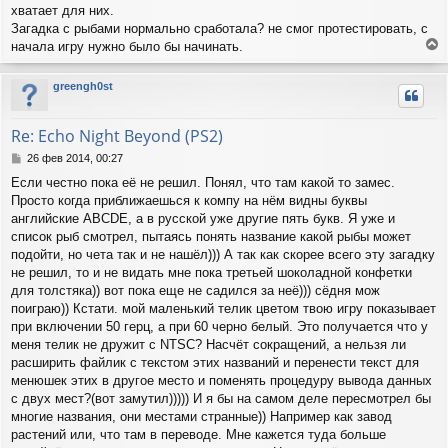
н
хватает для них.
и
Загадка с рыбами нормально сработала? не смог протестировать, с
е
начала игру нужно было бы начинать.
е
р
greengh0st
н
у
т
Re: Echo Night Beyond (PS2)
ь
с
С
26 фев 2014, 00:27
я
о
Если честно пока её не решил. Понял, что там какой то замес.
о
к
Просто когда приближаешься к компу на нём видны буквы
б
н
щ
английские ABCDE, а в русской уже другие пять букв. Я уже и
а
е
ч
список рыб смотрел, пытаясь понять название какой рыбы может
н
а
подойти, но чета так и не нашёл))) А так как скорее всего эту загадку
и
л
не решил, то и не видать мне пока третьей шоколадной конфетки
е
у
для толстяка)) вот пока еще не садился за неё))) сёдня мож
поиграю)) Кстати. мой маленький телик цветом твою игру показывает
при включении 50 герц, а при 60 черно белый. Это получается что у
меня телик не дружит с NTSC? Насчёт сокращений, а нельзя ли
расширить файлик с текстом этих названий и перенести текст для
менюшек этих в другое место и поменять процедуру вывода данных
с двух мест?(вот замутил))))) И я бы на самом деле пересмотрел бы
многие названия, они местами странные)) Например как завод
растений или, что там в переводе. Мне кажется туда больше