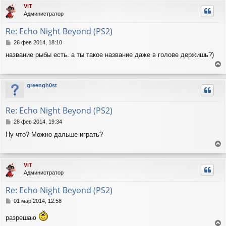
р
л
ViT
е
н
у
Администратор
у
т
Re: Echo Night Beyond (PS2)
ь
с
С
26 фев 2014, 18:10
я
о
название рыбы есть. а ты такое название даже в голове держишь?)
о
к
б
н
е
щ
а
е
р
ч
greengh0st
н
н
а
и
у
л
е
т
у
Re: Echo Night Beyond (PS2)
ь
с
С
28 фев 2014, 19:34
я
о
Ну что? Можно дальше играть?
о
к
б
н
е
щ
а
е
р
ч
ViT
н
н
а
Администратор
и
у
л
е
т
у
Re: Echo Night Beyond (PS2)
ь
с
С
01 мар 2014, 12:58
я
о
о
к
разрешаю
б
н