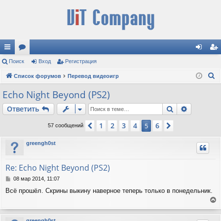
с
Поиск
ор
Вход
Регистрация
хо
ег
П
ы
Список форумов
ум
Перевод видеоигр
д
ис
о
лк
ы
тр
Echo Night Beyond (PS2)
и
и
ац
Поиск
Расшире
Ответить
с
к
ия
1
2
3
4
6
Пред.
5
След.
57 сообщений
greengh0st
Re: Echo Night Beyond (PS2)
С
08 мар 2014, 11:07
о
Всё прошёл. Скрины выкину наверное теперь только в понедельник.
о
б
е
щ
е
р
greengh0st