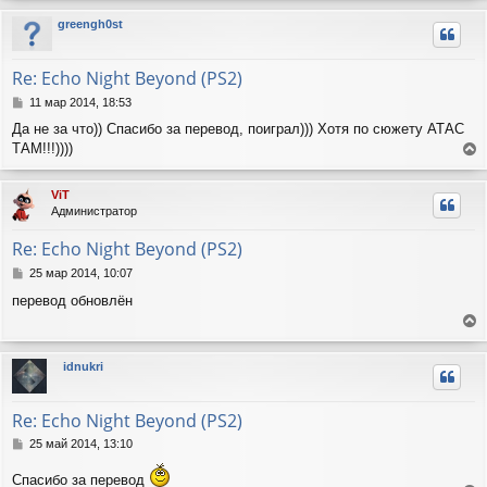
е
р
ч
greengh0st
н
н
а
и
у
л
е
т
у
Re: Echo Night Beyond (PS2)
ь
с
С
11 мар 2014, 18:53
я
о
Да не за что)) Спасибо за перевод, поиграл))) Хотя по сюжету АТАС
о
к
ТАМ!!!))))
б
н
е
щ
а
е
р
ч
ViT
н
н
а
Администратор
и
у
л
е
т
у
Re: Echo Night Beyond (PS2)
ь
с
С
25 мар 2014, 10:07
я
о
перевод обновлён
о
к
б
н
е
щ
а
е
р
ч
idnukri
н
н
а
и
у
л
е
т
у
Re: Echo Night Beyond (PS2)
ь
с
С
25 май 2014, 13:10
я
о
о
к
Спасибо за перевод