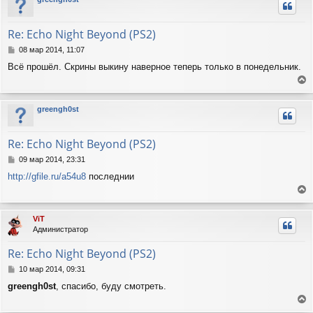
н
н
и
у
е
т
Re: Echo Night Beyond (PS2)
ь
с
С
08 мар 2014, 11:07
я
о
Всё прошёл. Скрины выкину наверное теперь только в понедельник.
о
к
б
н
е
щ
а
е
р
ч
greengh0st
н
н
а
и
у
л
е
т
у
Re: Echo Night Beyond (PS2)
ь
с
С
09 мар 2014, 23:31
я
о
http://gfile.ru/a54u8
последнии
о
к
б
н
е
щ
а
е
р
ч
ViT
н
н
а
Администратор
и
у
л
е
т
у
Re: Echo Night Beyond (PS2)
ь
с
С
10 мар 2014, 09:31
я
о
greengh0st
, спасибо, буду смотреть.
о
к
б
н
е
щ
а