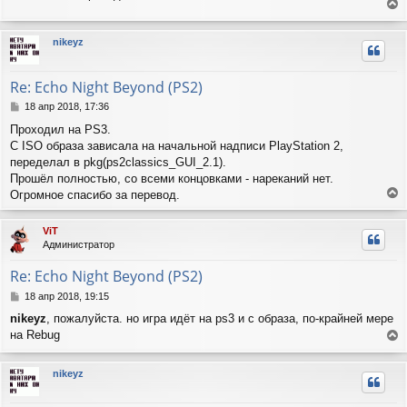
б
н
е
щ
а
е
р
ч
nikeyz
н
н
а
и
у
л
е
т
у
Re: Echo Night Beyond (PS2)
ь
с
С
18 апр 2018, 17:36
я
о
Проходил на PS3.
о
к
С ISO образа зависала на начальной надписи PlayStation 2,
б
н
щ
переделал в pkg(ps2classics_GUI_2.1).
а
е
ч
Прошёл полностью, со всеми концовками - нареканий нет.
н
а
Огромное спасибо за перевод.
и
л
е
е
у
р
ViT
н
Администратор
у
т
Re: Echo Night Beyond (PS2)
ь
с
С
18 апр 2018, 19:15
я
о
nikeyz
, пожалуйста. но игра идёт на ps3 и с образа, по-крайней мере
о
к
на Rebug
б
н
е
щ
а
е
р
ч
nikeyz
н
н
а
и
у
л
е