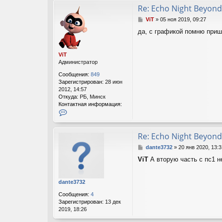
Re: Echo Night Beyond
С
ViT
»
05 ноя 2019, 09:27
о
да, с графикой помню приш
о
б
щ
ViT
е
Администратор
н
и
Сообщения:
849
е
Зарегистрирован:
28 июн
2012, 14:57
Откуда:
РБ, Минск
Контактная информация:
К
о
н
т
Re: Echo Night Beyond
а
С
dante3732
»
20 янв 2020, 13:3
к
о
т
ViT
А вторую часть с пс1 н
о
н
б
а
щ
я
dante3732
е
и
н
н
Сообщения:
4
и
ф
Зарегистрирован:
13 дек
е
о
2019, 18:26
р