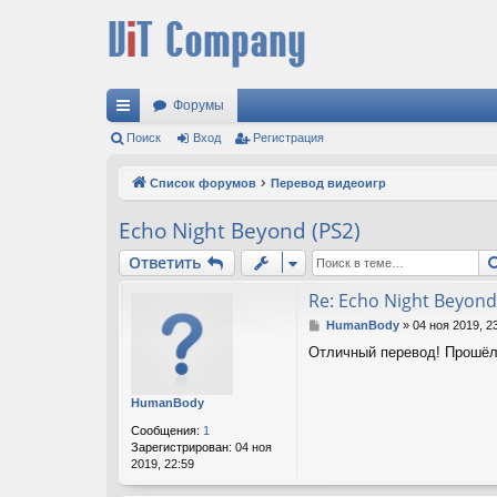
Форумы
с
Поиск
Вход
Регистрация
ы
Список форумов
Перевод видеоигр
лк
Echo Night Beyond (PS2)
и
Ответить
Re: Echo Night Beyond
С
HumanBody
»
04 ноя 2019, 2
о
Отличный перевод! Прошёл 
о
б
щ
HumanBody
е
н
Сообщения:
1
и
Зарегистрирован:
04 ноя
е
2019, 22:59