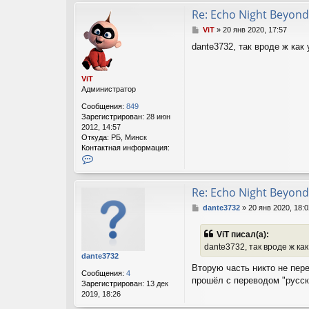
м
а
Re: Echo Night Beyond
ц
С
ViT
»
20 янв 2020, 17:57
и
о
я
dante3732, так вроде ж как
о
п
б
о
щ
л
ViT
е
ь
Администратор
н
з
и
о
Сообщения:
849
е
в
Зарегистрирован:
28 июн
а
2012, 14:57
т
Откуда:
РБ, Минск
е
Контактная информация:
л
К
я
о
V
н
i
т
Re: Echo Night Beyond
T
а
С
dante3732
»
20 янв 2020, 18:0
к
о
т
о
н
ViT писал(а):
б
а
dante3732, так вроде ж ка
щ
я
dante3732
е
и
Вторую часть никто не пер
н
н
Сообщения:
4
и
прошёл с переводом "русск
ф
Зарегистрирован:
13 дек
е
о
2019, 18:26
р