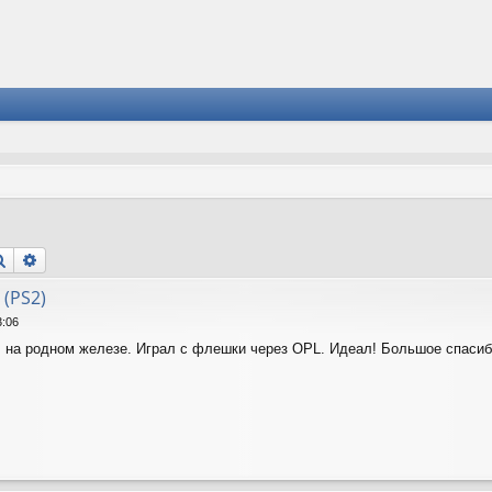
Поиск
Расширенный поиск
 (PS2)
3:06
на родном железе. Играл с флешки через OPL. Идеал! Большое спасиб