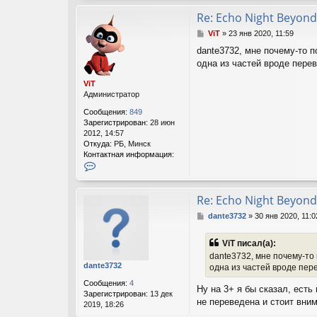
м
а
Re: Echo Night Beyond
ц
С
ViT
»
23 янв 2020, 11:59
и
о
я
dante3732, мне почему-то п
о
п
одна из частей вроде пере
б
о
щ
л
ViT
е
ь
Администратор
н
з
и
о
Сообщения:
849
е
в
Зарегистрирован:
28 июн
а
2012, 14:57
т
Откуда:
РБ, Минск
е
Контактная информация:
л
К
я
о
V
н
i
т
Re: Echo Night Beyond
T
а
С
dante3732
»
30 янв 2020, 11:0
к
о
т
о
н
ViT писал(а):
б
а
dante3732, мне почему-то 
щ
я
dante3732
одна из частей вроде пер
е
и
н
н
Сообщения:
4
Ну на 3+ я бы сказал, есть
и
ф
Зарегистрирован:
13 дек
е
не переведена и стоит вни
о
2019, 18:26
р