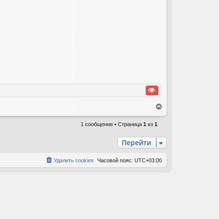
В
е
р
1 сообщение • Страница
1
из
1
н
у
Перейти
т
ь
Удалить cookies
Часовой пояс:
UTC+03:00
с
я
к
н
а
ч
а
л