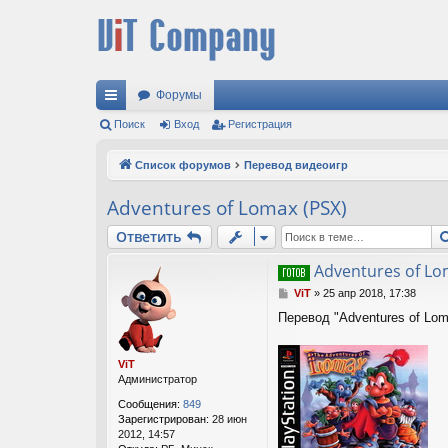
Форумы
с
Поиск
Вход
Регистрация
ы
Список форумов
Перевод видеоигр
лк
Adventures of Lomax (PSX)
и
Ответить
Adventures of Lo
С
ViT
»
25 апр 2018, 17:38
о
Перевод "Adventures of Lom
о
б
щ
ViT
е
Администратор
н
и
Сообщения:
849
е
Зарегистрирован:
28 июн
2012, 14:57