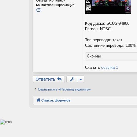
Откуда:
РБ, Минск
Контактная информация:
К
о
н
т
Код диска: SCUS-94906
а
Регион: NTSC
к
т
Тип перевода: текст
н
Состояние перевода: 100%
а
я
и
Скрины
н
ф
Скачать
ссылка 1
о
р
м
Ответить
а
ц
Вернуться в «Перевод видеоигр»
и
я
Список форумов
п
о
л
ь
з
о
в
а