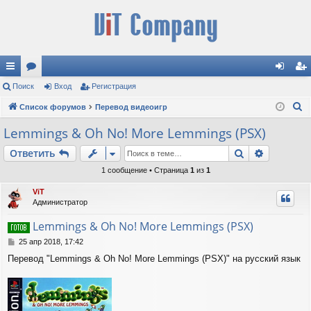
с
Поиск
ор
Вход
Регистрация
хо
ег
П
ы
Список форумов
ум
Перевод видеоигр
д
ис
о
лк
ы
тр
Lemmings & Oh No! More Lemmings (PSX)
и
и
ац
Поиск
Расшире
Ответить
с
к
ия
1 сообщение • Страница
1
из
1
ViT
Администратор
Lemmings & Oh No! More Lemmings (PSX)
С
25 апр 2018, 17:42
о
Перевод "Lemmings & Oh No! More Lemmings (PSX)" на русский язык
о
б
щ
е
н