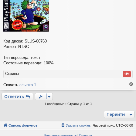
и
е
Код диска: SLUS-00760
Регион: NTSC
Тип перевода: текст
Состояние перевода: 100%
Скрины
Скачать
ссылка 1
е
р
Ответить
н
у
1 сообщение • Страница
1
из
1
т
ь
Перейти
с
я
Список форумов
Удалить cookies
Часовой пояс:
UTC+03:00
к
н
Конфиденциальность
|
Правила