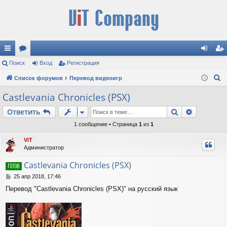
с
Поиск
ор
Вход
Регистрация
хо
ег
П
ы
Список форумов
ум
Перевод видеоигр
д
ис
о
лк
ы
тр
Castlevania Chronicles (PSX)
и
и
ац
Поиск
Расшире
Ответить
с
к
ия
1 сообщение • Страница
1
из
1
ViT
Администратор
Castlevania Chronicles (PSX)
С
25 апр 2018, 17:46
о
Перевод "Castlevania Chronicles (PSX)" на русский язык
о
б
щ
е
н