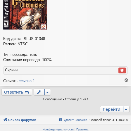
и
е
Код диска: SLUS-01348
Регион: NTSC
Тип перевода: текст
Состояние перевода: 100%
Скрины
Скачать
ссылка 1
е
р
Ответить
н
у
1 сообщение • Страница
1
из
1
т
ь
Перейти
с
я
Список форумов
Удалить cookies
Часовой пояс:
UTC+03:00
к
н
Конфиденциальность
|
Правила