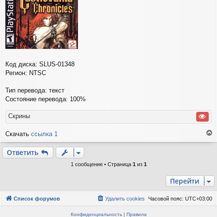
и
е
Код диска: SLUS-01348
Регион: NTSC
Тип перевода: текст
Состояние перевода: 100%
Скрины
Скачать
ссылка 1
е
р
Ответить
н
у
1 сообщение • Страница
1
из
1
т
ь
Перейти
с
я
Список форумов
Удалить cookies
Часовой пояс:
UTC+03:00
к
н
Конфиденциальность
|
Правила