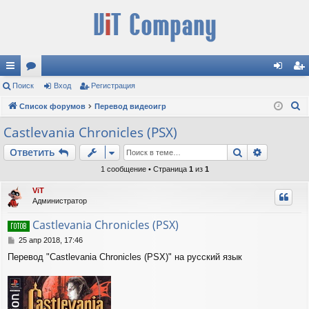
с
Поиск
ор
Вход
Регистрация
хо
ег
П
ы
Список форумов
ум
Перевод видеоигр
д
ис
о
лк
ы
тр
Castlevania Chronicles (PSX)
и
и
ац
Поиск
Расшире
Ответить
с
к
ия
1 сообщение • Страница
1
из
1
ViT
Администратор
Castlevania Chronicles (PSX)
С
25 апр 2018, 17:46
о
Перевод "Castlevania Chronicles (PSX)" на русский язык
о
б
щ
е
н