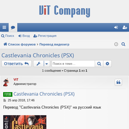
с
Поиск
ор
Вход
Регистрация
хо
ег
П
ы
Список форумов
ум
Перевод видеоигр
д
ис
о
лк
ы
тр
Castlevania Chronicles (PSX)
и
и
ац
Поиск
Расшире
Ответить
с
к
ия
1 сообщение • Страница
1
из
1
ViT
Администратор
Castlevania Chronicles (PSX)
С
25 апр 2018, 17:46
о
Перевод "Castlevania Chronicles (PSX)" на русский язык
о
б
щ
е
н