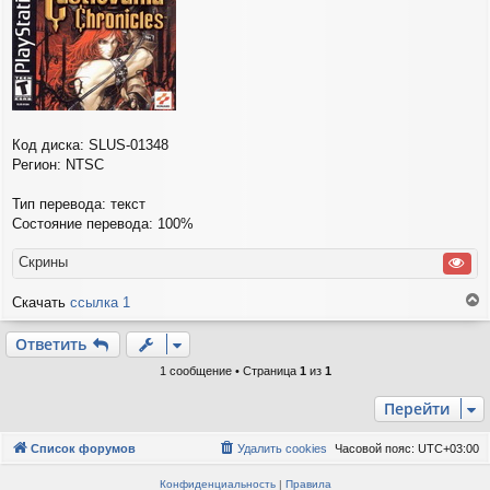
и
е
Код диска: SLUS-01348
Регион: NTSC
Тип перевода: текст
Состояние перевода: 100%
Скрины
Скачать
ссылка 1
е
р
Ответить
н
у
1 сообщение • Страница
1
из
1
т
ь
Перейти
с
я
Список форумов
Удалить cookies
Часовой пояс:
UTC+03:00
к
н
Конфиденциальность
|
Правила