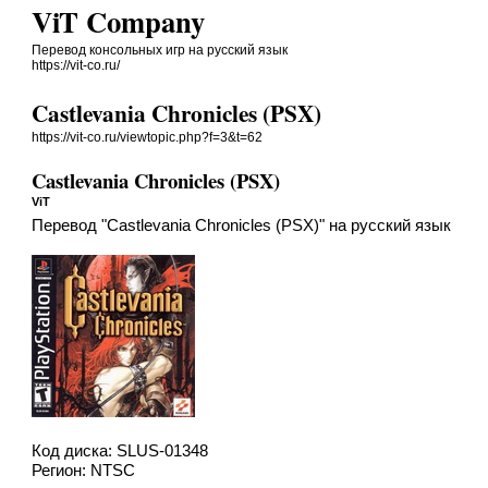
ViT Company
Перевод консольных игр на русский язык
https://vit-co.ru/
Castlevania Chronicles (PSX)
https://vit-co.ru/viewtopic.php?f=3&t=62
Castlevania Chronicles (PSX)
ViT
Перевод "Castlevania Chronicles (PSX)" на русский язык
Код диска: SLUS-01348
Регион: NTSC