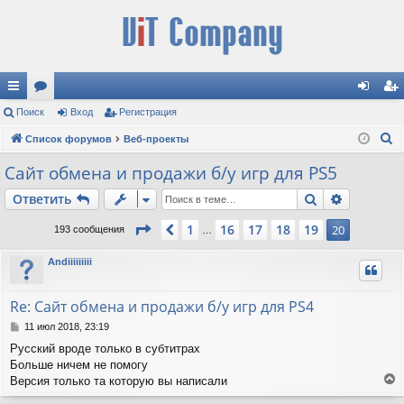
с
Поиск
ор
Вход
Регистрация
хо
ег
П
ы
Список форумов
ум
Веб-проекты
д
ис
о
лк
ы
тр
Сайт обмена и продажи б/у игр для PS5
и
и
ац
Поиск
Расшире
Ответить
с
к
ия
Страница
20
из
20
1
16
17
18
19
Пред.
20
193 сообщения
…
Andiiiiiiiii
Re: Сайт обмена и продажи б/у игр для PS4
С
11 июл 2018, 23:19
о
Русский вроде только в субтитрах
о
Больше ничем не помогу
б
щ
Версия только та которую вы написали
е
е