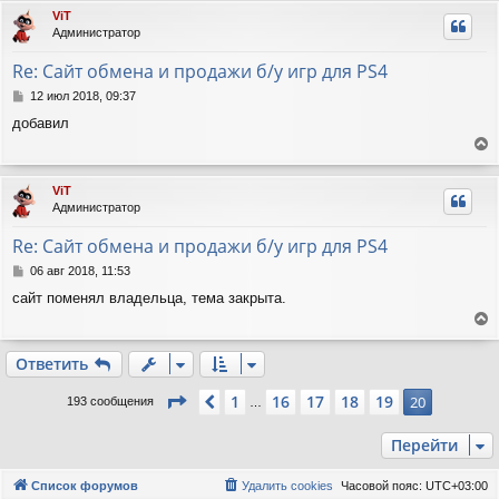
н
р
ViT
и
н
Администратор
е
у
т
Re: Сайт обмена и продажи б/у игр для PS4
ь
с
С
12 июл 2018, 09:37
я
о
добавил
о
к
б
н
е
щ
а
е
р
ч
ViT
н
н
а
Администратор
и
у
л
е
т
у
Re: Сайт обмена и продажи б/у игр для PS4
ь
с
С
06 авг 2018, 11:53
я
о
сайт поменял владельца, тема закрыта.
о
к
б
н
е
щ
а
е
р
ч
Ответить
н
н
а
и
у
л
Страница
20
из
20
1
16
17
18
19
Пред.
20
193 сообщения
…
е
т
у
ь
Перейти
с
я
к
Список форумов
Удалить cookies
Часовой пояс:
UTC+03:00
н