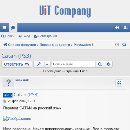
с
Поиск
ор
Вход
Регистрация
хо
ег
П
ы
Список форумов
ум
Перевод видеоигр
Playstation 3
д
ис
о
лк
ы
тр
Catan (PS3)
и
и
ац
Поиск
Расшире
Ответить
с
к
ия
1 сообщение • Страница
1
из
1
kvaksiuk
Catan (PS3)
С
28 фев 2016, 12:11
о
Перевод CATAN на русский язык
о
б
щ
е
н
Игра разобрана. Начал перерисовывать картинки. Все в формате