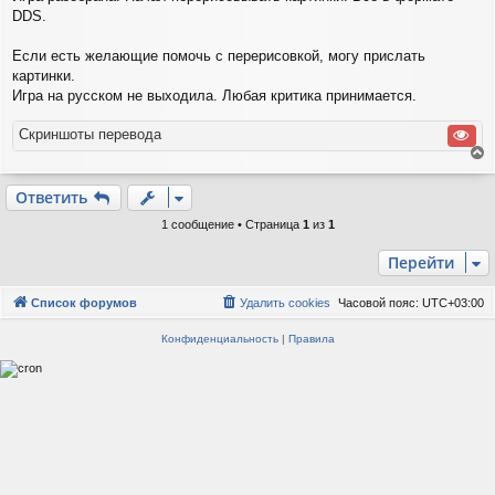
и
DDS.
е
Если есть желающие помочь с перерисовкой, могу прислать
картинки.
Игра на русском не выходила. Любая критика принимается.
Скриншоты перевода
е
р
Ответить
н
у
1 сообщение • Страница
1
из
1
т
ь
Перейти
с
я
Список форумов
Удалить cookies
Часовой пояс:
UTC+03:00
к
н
Конфиденциальность
|
Правила
а
ч
а
л
у