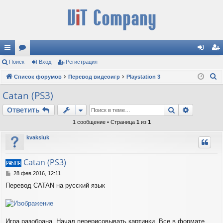
с
Поиск
ор
Вход
Регистрация
хо
ег
П
ы
Список форумов
ум
Перевод видеоигр
Playstation 3
д
ис
о
лк
ы
тр
Catan (PS3)
и
и
ац
Поиск
Расшире
Ответить
с
к
ия
1 сообщение • Страница
1
из
1
kvaksiuk
Catan (PS3)
С
28 фев 2016, 12:11
о
Перевод CATAN на русский язык
о
б
щ
е
н
Игра разобрана. Начал перерисовывать картинки. Все в формате