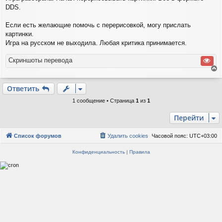
и
DDS.
е
Если есть желающие помочь с перерисовкой, могу прислать
картинки.
Игра на русском не выходила. Любая критика принимается.
Скриншоты перевода
е
р
Ответить
н
у
1 сообщение • Страница
1
из
1
т
ь
Перейти
с
я
Список форумов
Удалить cookies
Часовой пояс:
UTC+03:00
к
н
Конфиденциальность
|
Правила
а
ч
а
л
у