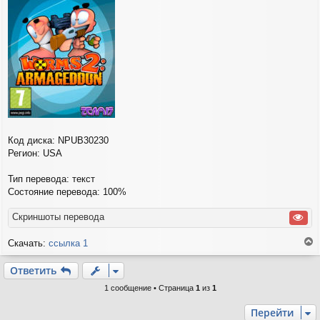
и
е
Код диска: NPUB30230
Регион: USA
Тип перевода: текст
Состояние перевода: 100%
Скриншоты перевода
Скачать:
ссылка 1
е
р
Ответить
н
у
1 сообщение • Страница
1
из
1
т
ь
Перейти