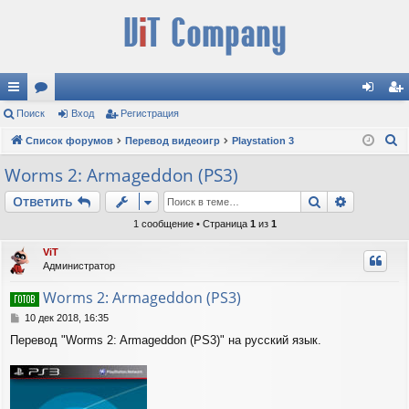
с
Поиск
ор
Вход
Регистрация
хо
ег
П
ы
Список форумов
ум
Перевод видеоигр
Playstation 3
д
ис
о
лк
ы
тр
Worms 2: Armageddon (PS3)
и
и
ац
Поиск
Расшире
Ответить
с
к
ия
1 сообщение • Страница
1
из
1
ViT
Администратор
Worms 2: Armageddon (PS3)
С
10 дек 2018, 16:35
о
Перевод "Worms 2: Armageddon (PS3)" на русский язык.
о
б
щ
е
н