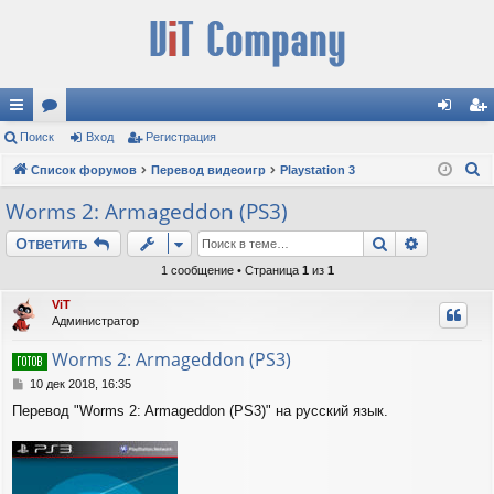
с
Поиск
ор
Вход
Регистрация
хо
ег
П
ы
Список форумов
ум
Перевод видеоигр
Playstation 3
д
ис
о
лк
ы
тр
Worms 2: Armageddon (PS3)
и
и
ац
Поиск
Расшире
Ответить
с
к
ия
1 сообщение • Страница
1
из
1
ViT
Администратор
Worms 2: Armageddon (PS3)
С
10 дек 2018, 16:35
о
Перевод "Worms 2: Armageddon (PS3)" на русский язык.
о
б
щ
е
н