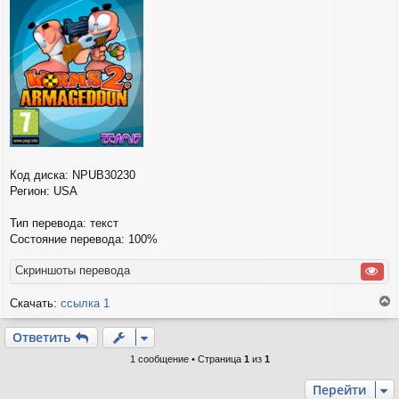
и
е
Код диска: NPUB30230
Регион: USA
Тип перевода: текст
Состояние перевода: 100%
Скриншоты перевода
Скачать:
ссылка 1
е
р
Ответить
н
у
1 сообщение • Страница
1
из
1
т
ь
Перейти