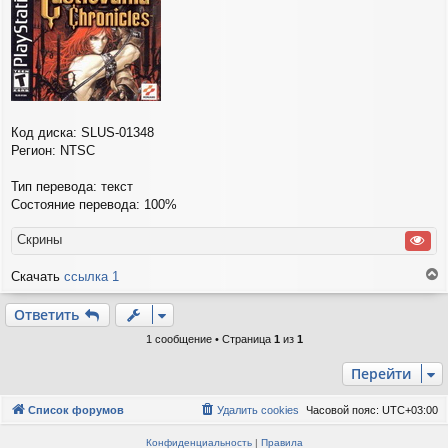
и
е
Код диска: SLUS-01348
Регион: NTSC
Тип перевода: текст
Состояние перевода: 100%
Скрины
Скачать
ссылка 1
е
р
Ответить
н
у
1 сообщение • Страница
1
из
1
т
ь
Перейти
с
я
Список форумов
Удалить cookies
Часовой пояс:
UTC+03:00
к
н
Конфиденциальность
|
Правила