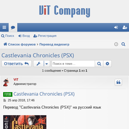
с
Поиск
ор
Вход
Регистрация
хо
ег
П
ы
Список форумов
ум
Перевод видеоигр
д
ис
о
лк
ы
тр
Castlevania Chronicles (PSX)
и
и
ац
Поиск
Расшире
Ответить
с
к
ия
1 сообщение • Страница
1
из
1
ViT
Администратор
Castlevania Chronicles (PSX)
С
25 апр 2018, 17:46
о
Перевод "Castlevania Chronicles (PSX)" на русский язык
о
б
щ
е
н