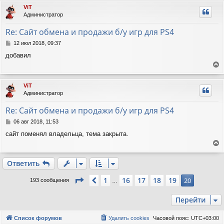
н
р
ViT
и
н
Администратор
е
у
т
Re: Сайт обмена и продажи б/у игр для PS4
ь
с
С
12 июл 2018, 09:37
я
о
добавил
о
к
б
н
е
щ
а
е
р
ч
ViT
н
н
а
Администратор
и
у
л
е
т
у
Re: Сайт обмена и продажи б/у игр для PS4
ь
с
С
06 авг 2018, 11:53
я
о
сайт поменял владельца, тема закрыта.
о
к
б
н
е
щ
а
е
р
ч
Ответить
н
н
а
и
у
л
Страница
20
из
20
1
16
17
18
19
Пред.
20
193 сообщения
…
е
т
у
ь
Перейти
с
я
к
Список форумов
Удалить cookies
Часовой пояс:
UTC+03:00
н