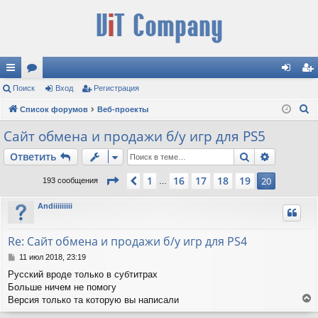
с
Поиск
ор
Вход
Регистрация
хо
ег
П
ы
Список форумов
ум
Веб-проекты
д
ис
о
лк
ы
тр
Сайт обмена и продажи б/у игр для PS5
и
и
ац
Поиск
Расшире
Ответить
с
к
ия
Страница
20
из
20
1
16
17
18
19
Пред.
20
193 сообщения
…
Andiiiiiiiii
Re: Сайт обмена и продажи б/у игр для PS4
С
11 июл 2018, 23:19
о
Русский вроде только в субтитрах
о
Больше ничем не помогу
б
щ
Версия только та которую вы написали
е
е