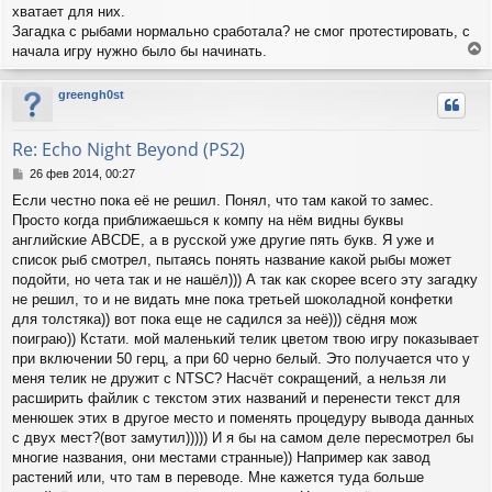
н
хватает для них.
и
Загадка с рыбами нормально сработала? не смог протестировать, с
е
начала игру нужно было бы начинать.
е
р
greengh0st
н
у
т
Re: Echo Night Beyond (PS2)
ь
с
С
26 фев 2014, 00:27
я
о
Если честно пока её не решил. Понял, что там какой то замес.
о
к
Просто когда приближаешься к компу на нём видны буквы
б
н
щ
английские ABCDE, а в русской уже другие пять букв. Я уже и
а
е
ч
список рыб смотрел, пытаясь понять название какой рыбы может
н
а
подойти, но чета так и не нашёл))) А так как скорее всего эту загадку
и
л
не решил, то и не видать мне пока третьей шоколадной конфетки
е
у
для толстяка)) вот пока еще не садился за неё))) сёдня мож
поиграю)) Кстати. мой маленький телик цветом твою игру показывает
при включении 50 герц, а при 60 черно белый. Это получается что у
меня телик не дружит с NTSC? Насчёт сокращений, а нельзя ли
расширить файлик с текстом этих названий и перенести текст для
менюшек этих в другое место и поменять процедуру вывода данных
с двух мест?(вот замутил))))) И я бы на самом деле пересмотрел бы
многие названия, они местами странные)) Например как завод
растений или, что там в переводе. Мне кажется туда больше