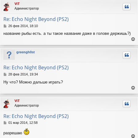
р
л
ViT
е
н
у
Администратор
у
т
Re: Echo Night Beyond (PS2)
ь
с
С
26 фев 2014, 18:10
я
о
название рыбы есть. а ты такое название даже в голове держишь?)
о
к
б
н
е
щ
а
е
р
ч
greengh0st
н
н
а
и
у
л
е
т
у
Re: Echo Night Beyond (PS2)
ь
с
С
28 фев 2014, 19:34
я
о
Ну что? Можно дальше играть?
о
к
б
н
е
щ
а
е
р
ч
ViT
н
н
а
Администратор
и
у
л
е
т
у
Re: Echo Night Beyond (PS2)
ь
с
С
01 мар 2014, 12:58
я
о
о
к
разрешаю
б
н