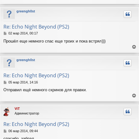
е
щ
а
е
р
ч
greengh0st
н
н
а
и
у
л
е
т
у
Re: Echo Night Beyond (PS2)
ь
с
С
02 мар 2014, 00:17
я
о
Прошёл еще немного спас еще троих и пока встрял)))
о
к
б
н
е
щ
а
е
р
ч
greengh0st
н
н
а
и
у
л
е
т
у
Re: Echo Night Beyond (PS2)
ь
с
С
05 мар 2014, 14:16
я
о
Отправил ещё немного скринов для правки.
о
к
б
н
е
щ
а
е
р
ч
ViT
н
н
а
Администратор
и
у
л
е
т
у
Re: Echo Night Beyond (PS2)
ь
с
С
06 мар 2014, 09:44
я
о
спасибо, забрал