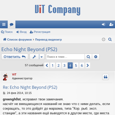
с
Поиск
ор
Вход
Регистрация
хо
ег
П
ы
Список форумов
ум
Перевод видеоигр
д
ис
о
лк
ы
тр
Echo Night Beyond (PS2)
и
и
ац
Поиск
Расшире
Ответить
с
к
ия
1
2
3
5
6
Пред.
4
След.
57 сообщений
ViT
Администратор
Re: Echo Night Beyond (PS2)
С
24 фев 2014, 10:15
о
greengh0st
, исправил твои замечания.
о
насчёт не вмещающихся названий не знаю что с ними делать, если
б
щ
сокращать, то это дойдёт до маразма, типа "Кор. рыб. эксп.
е
станции", а эти названия ещё выводятся в другом месте, где места