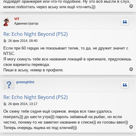
подойдёт оранжерея или что-то подобное. Ну это всё мысли в слух,
можно поболтать через аську или ещё что-нить)))
е
р
ViT
н
Администратор
у
т
Re: Echo Night Beyond (PS2)
ь
с
С
26 фев 2014, 09:40
я
о
Если при 60 герцах не показывает телик, то да, не дружит значит с
о
к
NTSC.
б
н
щ
Я могу скинуть тебе все названия локаций в оригинале, предложишь
а
е
ч
свои варианты перевода.
н
а
Пиши в аську, номер в профиле.
и
л
е
е
у
р
greengh0st
н
у
т
Re: Echo Night Beyond (PS2)
ь
с
С
26 фев 2014, 13:17
я
о
Ок скину тебе седня ещё скринов. вчера все таки удалось
о
к
поиграть))) до шести утра))) пароль забавный на рыбах, но если
б
н
щ
честно, почему-то не заметил название в списке)) из головы ввел))
а
е
ч
Теперь очередь ящика из под ключей)))
н
е
а
и