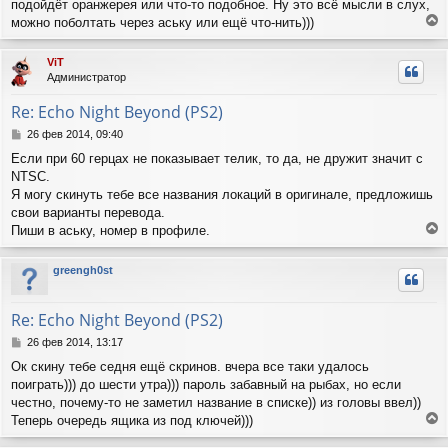
подойдёт оранжерея или что-то подобное. Ну это всё мысли в слух,
можно поболтать через аську или ещё что-нить)))
е
р
ViT
н
Администратор
у
т
Re: Echo Night Beyond (PS2)
ь
с
С
26 фев 2014, 09:40
я
о
Если при 60 герцах не показывает телик, то да, не дружит значит с
о
к
NTSC.
б
н
щ
Я могу скинуть тебе все названия локаций в оригинале, предложишь
а
е
ч
свои варианты перевода.
н
а
Пиши в аську, номер в профиле.
и
л
е
е
у
р
greengh0st
н
у
т
Re: Echo Night Beyond (PS2)
ь
с
С
26 фев 2014, 13:17
я
о
Ок скину тебе седня ещё скринов. вчера все таки удалось
о
к
поиграть))) до шести утра))) пароль забавный на рыбах, но если
б
н
щ
честно, почему-то не заметил название в списке)) из головы ввел))
а
е
ч
Теперь очередь ящика из под ключей)))
н
е
а
и