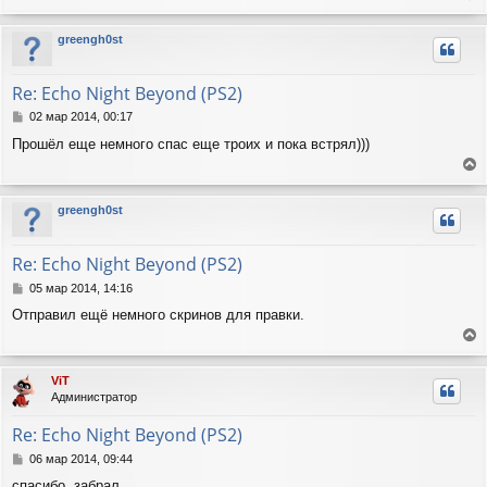
е
щ
а
е
р
ч
greengh0st
н
н
а
и
у
л
е
т
у
Re: Echo Night Beyond (PS2)
ь
с
С
02 мар 2014, 00:17
я
о
Прошёл еще немного спас еще троих и пока встрял)))
о
к
б
н
е
щ
а
е
р
ч
greengh0st
н
н
а
и
у
л
е
т
у
Re: Echo Night Beyond (PS2)
ь
с
С
05 мар 2014, 14:16
я
о
Отправил ещё немного скринов для правки.
о
к
б
н
е
щ
а
е
р
ч
ViT
н
н
а
Администратор
и
у
л
е
т
у
Re: Echo Night Beyond (PS2)
ь
с
С
06 мар 2014, 09:44
я
о
спасибо, забрал