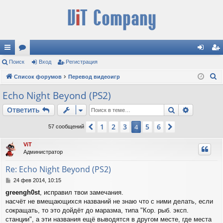
с
Поиск
ор
Вход
Регистрация
хо
ег
П
ы
Список форумов
ум
Перевод видеоигр
д
ис
о
лк
ы
тр
Echo Night Beyond (PS2)
и
и
ац
Поиск
Расшире
Ответить
с
к
ия
1
2
3
5
6
Пред.
4
След.
57 сообщений
ViT
Администратор
Re: Echo Night Beyond (PS2)
С
24 фев 2014, 10:15
о
greengh0st
, исправил твои замечания.
о
насчёт не вмещающихся названий не знаю что с ними делать, если
б
щ
сокращать, то это дойдёт до маразма, типа "Кор. рыб. эксп.
е
станции", а эти названия ещё выводятся в другом месте, где места