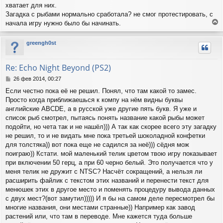
н
хватает для них.
и
Загадка с рыбами нормально сработала? не смог протестировать, с
е
начала игру нужно было бы начинать.
е
р
greengh0st
н
у
т
Re: Echo Night Beyond (PS2)
ь
с
С
26 фев 2014, 00:27
я
о
Если честно пока её не решил. Понял, что там какой то замес.
о
к
Просто когда приближаешься к компу на нём видны буквы
б
н
щ
английские ABCDE, а в русской уже другие пять букв. Я уже и
а
е
ч
список рыб смотрел, пытаясь понять название какой рыбы может
н
а
подойти, но чета так и не нашёл))) А так как скорее всего эту загадку
и
л
не решил, то и не видать мне пока третьей шоколадной конфетки
е
у
для толстяка)) вот пока еще не садился за неё))) сёдня мож
поиграю)) Кстати. мой маленький телик цветом твою игру показывает
при включении 50 герц, а при 60 черно белый. Это получается что у
меня телик не дружит с NTSC? Насчёт сокращений, а нельзя ли
расширить файлик с текстом этих названий и перенести текст для
менюшек этих в другое место и поменять процедуру вывода данных
с двух мест?(вот замутил))))) И я бы на самом деле пересмотрел бы
многие названия, они местами странные)) Например как завод
растений или, что там в переводе. Мне кажется туда больше