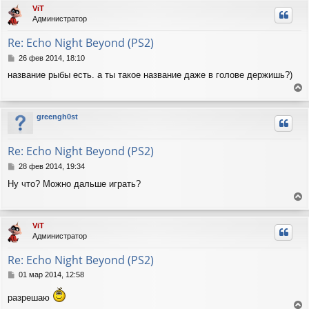
р
л
ViT
е
н
у
Администратор
у
т
Re: Echo Night Beyond (PS2)
ь
с
С
26 фев 2014, 18:10
я
о
название рыбы есть. а ты такое название даже в голове держишь?)
о
к
б
н
е
щ
а
е
р
ч
greengh0st
н
н
а
и
у
л
е
т
у
Re: Echo Night Beyond (PS2)
ь
с
С
28 фев 2014, 19:34
я
о
Ну что? Можно дальше играть?
о
к
б
н
е
щ
а
е
р
ч
ViT
н
н
а
Администратор
и
у
л
е
т
у
Re: Echo Night Beyond (PS2)
ь
с
С
01 мар 2014, 12:58
я
о
о
к
разрешаю
б
н