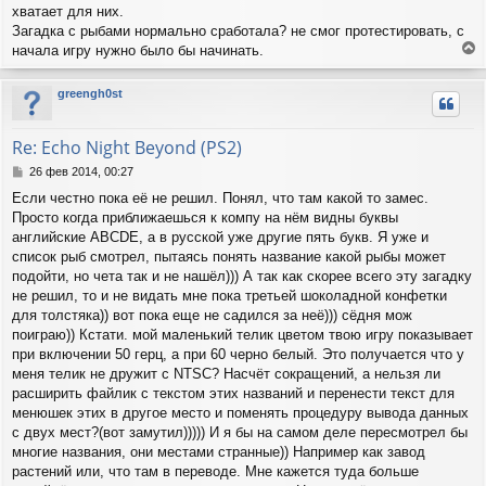
н
хватает для них.
и
Загадка с рыбами нормально сработала? не смог протестировать, с
е
начала игру нужно было бы начинать.
е
р
greengh0st
н
у
т
Re: Echo Night Beyond (PS2)
ь
с
С
26 фев 2014, 00:27
я
о
Если честно пока её не решил. Понял, что там какой то замес.
о
к
Просто когда приближаешься к компу на нём видны буквы
б
н
щ
английские ABCDE, а в русской уже другие пять букв. Я уже и
а
е
ч
список рыб смотрел, пытаясь понять название какой рыбы может
н
а
подойти, но чета так и не нашёл))) А так как скорее всего эту загадку
и
л
не решил, то и не видать мне пока третьей шоколадной конфетки
е
у
для толстяка)) вот пока еще не садился за неё))) сёдня мож
поиграю)) Кстати. мой маленький телик цветом твою игру показывает
при включении 50 герц, а при 60 черно белый. Это получается что у
меня телик не дружит с NTSC? Насчёт сокращений, а нельзя ли
расширить файлик с текстом этих названий и перенести текст для
менюшек этих в другое место и поменять процедуру вывода данных
с двух мест?(вот замутил))))) И я бы на самом деле пересмотрел бы
многие названия, они местами странные)) Например как завод
растений или, что там в переводе. Мне кажется туда больше