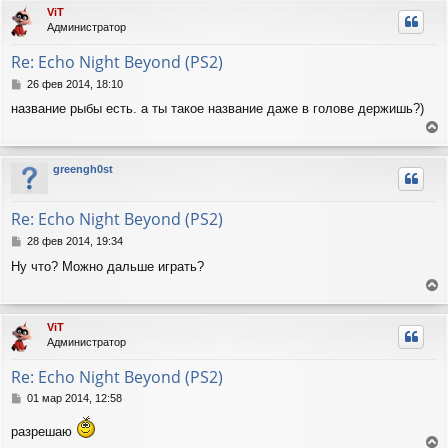
р
л
ViT
е
н
у
Администратор
у
т
Re: Echo Night Beyond (PS2)
ь
с
С
26 фев 2014, 18:10
я
о
название рыбы есть. а ты такое название даже в голове держишь?)
о
к
б
н
е
щ
а
е
р
ч
greengh0st
н
н
а
и
у
л
е
т
у
Re: Echo Night Beyond (PS2)
ь
с
С
28 фев 2014, 19:34
я
о
Ну что? Можно дальше играть?
о
к
б
н
е
щ
а
е
р
ч
ViT
н
н
а
Администратор
и
у
л
е
т
у
Re: Echo Night Beyond (PS2)
ь
с
С
01 мар 2014, 12:58
я
о
о
к
разрешаю
б
н