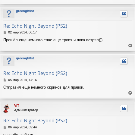
е
щ
а
е
р
ч
greengh0st
н
н
а
и
у
л
е
т
у
Re: Echo Night Beyond (PS2)
ь
с
С
02 мар 2014, 00:17
я
о
Прошёл еще немного спас еще троих и пока встрял)))
о
к
б
н
е
щ
а
е
р
ч
greengh0st
н
н
а
и
у
л
е
т
у
Re: Echo Night Beyond (PS2)
ь
с
С
05 мар 2014, 14:16
я
о
Отправил ещё немного скринов для правки.
о
к
б
н
е
щ
а
е
р
ч
ViT
н
н
а
Администратор
и
у
л
е
т
у
Re: Echo Night Beyond (PS2)
ь
с
С
06 мар 2014, 09:44
я
о
спасибо, забрал