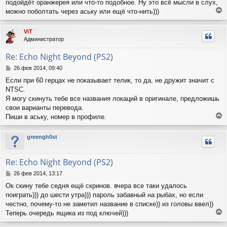
подойдёт оранжерея или что-то подобное. Ну это всё мысли в слух,
можно поболтать через аську или ещё что-нить)))
е
р
ViT
н
Администратор
у
т
Re: Echo Night Beyond (PS2)
ь
с
С
26 фев 2014, 09:40
я
о
Если при 60 герцах не показывает телик, то да, не дружит значит с
о
к
NTSC.
б
н
щ
Я могу скинуть тебе все названия локаций в оригинале, предложишь
а
е
ч
свои варианты перевода.
н
а
Пиши в аську, номер в профиле.
и
л
е
е
у
р
greengh0st
н
у
т
Re: Echo Night Beyond (PS2)
ь
с
С
26 фев 2014, 13:17
я
о
Ок скину тебе седня ещё скринов. вчера все таки удалось
о
к
поиграть))) до шести утра))) пароль забавный на рыбах, но если
б
н
щ
честно, почему-то не заметил название в списке)) из головы ввел))
а
е
ч
Теперь очередь ящика из под ключей)))
н
е
а
и