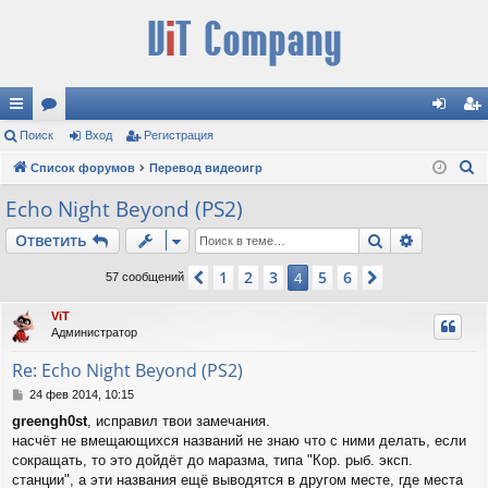
с
Поиск
ор
Вход
Регистрация
хо
ег
П
ы
Список форумов
ум
Перевод видеоигр
д
ис
о
лк
ы
тр
Echo Night Beyond (PS2)
и
и
ац
Поиск
Расшире
Ответить
с
к
ия
1
2
3
5
6
Пред.
4
След.
57 сообщений
ViT
Администратор
Re: Echo Night Beyond (PS2)
С
24 фев 2014, 10:15
о
greengh0st
, исправил твои замечания.
о
насчёт не вмещающихся названий не знаю что с ними делать, если
б
щ
сокращать, то это дойдёт до маразма, типа "Кор. рыб. эксп.
е
станции", а эти названия ещё выводятся в другом месте, где места