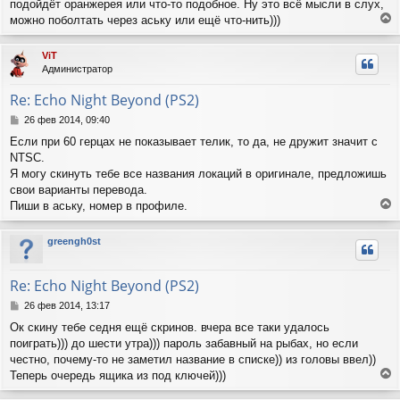
подойдёт оранжерея или что-то подобное. Ну это всё мысли в слух,
можно поболтать через аську или ещё что-нить)))
е
р
ViT
н
Администратор
у
т
Re: Echo Night Beyond (PS2)
ь
с
С
26 фев 2014, 09:40
я
о
Если при 60 герцах не показывает телик, то да, не дружит значит с
о
к
NTSC.
б
н
щ
Я могу скинуть тебе все названия локаций в оригинале, предложишь
а
е
ч
свои варианты перевода.
н
а
Пиши в аську, номер в профиле.
и
л
е
е
у
р
greengh0st
н
у
т
Re: Echo Night Beyond (PS2)
ь
с
С
26 фев 2014, 13:17
я
о
Ок скину тебе седня ещё скринов. вчера все таки удалось
о
к
поиграть))) до шести утра))) пароль забавный на рыбах, но если
б
н
щ
честно, почему-то не заметил название в списке)) из головы ввел))
а
е
ч
Теперь очередь ящика из под ключей)))
н
е
а
и