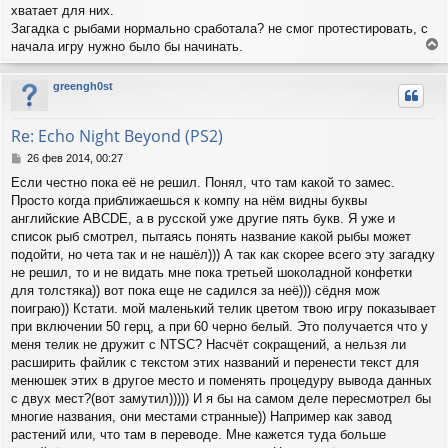
н
хватает для них.
и
Загадка с рыбами нормально сработала? не смог протестировать, с
е
начала игру нужно было бы начинать.
е
р
greengh0st
н
у
т
Re: Echo Night Beyond (PS2)
ь
с
С
26 фев 2014, 00:27
я
о
Если честно пока её не решил. Понял, что там какой то замес.
о
к
Просто когда приближаешься к компу на нём видны буквы
б
н
щ
английские ABCDE, а в русской уже другие пять букв. Я уже и
а
е
ч
список рыб смотрел, пытаясь понять название какой рыбы может
н
а
подойти, но чета так и не нашёл))) А так как скорее всего эту загадку
и
л
не решил, то и не видать мне пока третьей шоколадной конфетки
е
у
для толстяка)) вот пока еще не садился за неё))) сёдня мож
поиграю)) Кстати. мой маленький телик цветом твою игру показывает
при включении 50 герц, а при 60 черно белый. Это получается что у
меня телик не дружит с NTSC? Насчёт сокращений, а нельзя ли
расширить файлик с текстом этих названий и перенести текст для
менюшек этих в другое место и поменять процедуру вывода данных
с двух мест?(вот замутил))))) И я бы на самом деле пересмотрел бы
многие названия, они местами странные)) Например как завод
растений или, что там в переводе. Мне кажется туда больше