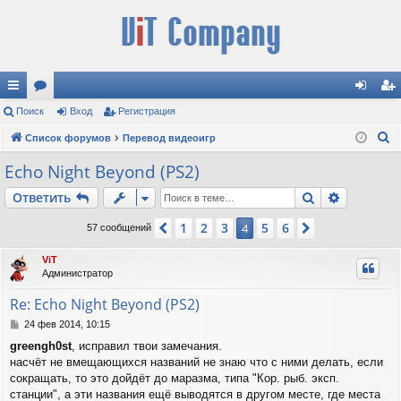
с
Поиск
ор
Вход
Регистрация
хо
ег
П
ы
Список форумов
ум
Перевод видеоигр
д
ис
о
лк
ы
тр
Echo Night Beyond (PS2)
и
и
ац
Поиск
Расшире
Ответить
с
к
ия
1
2
3
5
6
Пред.
4
След.
57 сообщений
ViT
Администратор
Re: Echo Night Beyond (PS2)
С
24 фев 2014, 10:15
о
greengh0st
, исправил твои замечания.
о
насчёт не вмещающихся названий не знаю что с ними делать, если
б
щ
сокращать, то это дойдёт до маразма, типа "Кор. рыб. эксп.
е
станции", а эти названия ещё выводятся в другом месте, где места