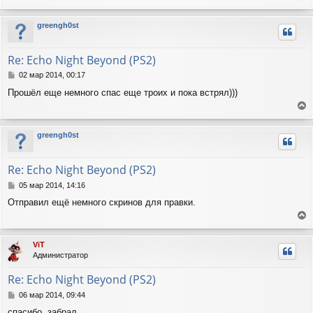
е
щ
а
е
р
ч
greengh0st
н
н
а
и
у
л
е
т
у
Re: Echo Night Beyond (PS2)
ь
с
С
02 мар 2014, 00:17
я
о
Прошёл еще немного спас еще троих и пока встрял)))
о
к
б
н
е
щ
а
е
р
ч
greengh0st
н
н
а
и
у
л
е
т
у
Re: Echo Night Beyond (PS2)
ь
с
С
05 мар 2014, 14:16
я
о
Отправил ещё немного скринов для правки.
о
к
б
н
е
щ
а
е
р
ч
ViT
н
н
а
Администратор
и
у
л
е
т
у
Re: Echo Night Beyond (PS2)
ь
с
С
06 мар 2014, 09:44
я
о
спасибо, забрал