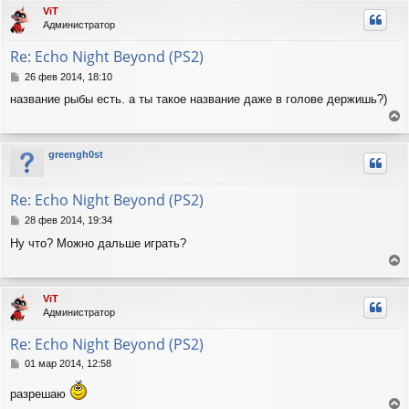
р
л
ViT
е
н
у
Администратор
у
т
Re: Echo Night Beyond (PS2)
ь
с
С
26 фев 2014, 18:10
я
о
название рыбы есть. а ты такое название даже в голове держишь?)
о
к
б
н
е
щ
а
е
р
ч
greengh0st
н
н
а
и
у
л
е
т
у
Re: Echo Night Beyond (PS2)
ь
с
С
28 фев 2014, 19:34
я
о
Ну что? Можно дальше играть?
о
к
б
н
е
щ
а
е
р
ч
ViT
н
н
а
Администратор
и
у
л
е
т
у
Re: Echo Night Beyond (PS2)
ь
с
С
01 мар 2014, 12:58
я
о
о
к
разрешаю
б
н